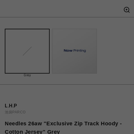
Grey
L.H.P
池袋PARCO
Needles 26aw "Exclusive Zip Track Hoody -
Cotton Jersey" Grey