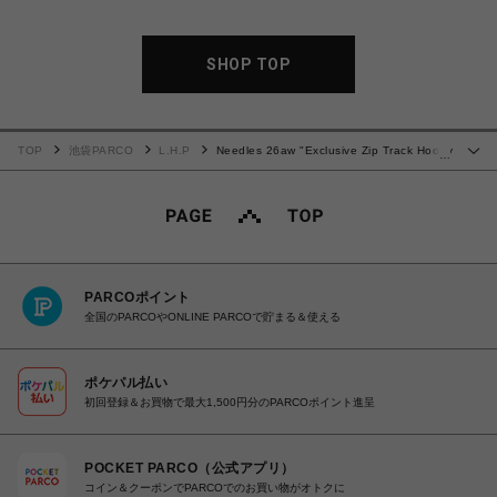
SHOP TOP
TOP
池袋PARCO
L.H.P
Needles 26aw "Exclusive Zip Track Hoody
…
- Cotton Jersey" Grey
PARCOポイント
全国のPARCOやONLINE PARCOで貯まる＆使える
ポケパル払い
初回登録＆お買物で最大1,500円分のPARCOポイント進呈
POCKET PARCO（公式アプリ）
コイン＆クーポンでPARCOでのお買い物がオトクに