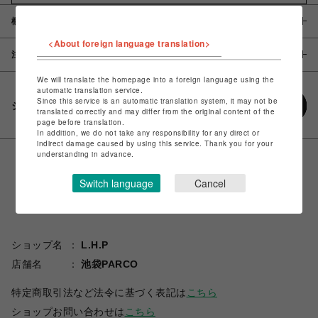
概要
<About foreign language translation>
注意事項
We will translate the homepage into a foreign language using the
automatic translation service.
Since this service is an automatic translation system, it may not be
シェアする
translated correctly and may differ from the original content of the
page before translation.
In addition, we do not take any responsibility for any direct or
indirect damage caused by using this service. Thank you for your
understanding in advance.
Switch language
Cancel
ショップ名
L.H.P
店舗名
池袋PARCO
特定商取引法など法令に基づく表記は
こちら
ショップお問い合わせは
こちら