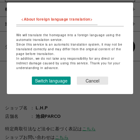
概要
<About foreign language translation>
注意事項
We will translate the homepage into a foreign language using the
automatic translation service.
Since this service is an automatic translation system, it may not be
シェアする
translated correctly and may differ from the original content of the
page before translation.
In addition, we do not take any responsibility for any direct or
indirect damage caused by using this service. Thank you for your
understanding in advance.
Switch language
Cancel
ショップ名
L.H.P
店舗名
池袋PARCO
特定商取引法など法令に基づく表記は
こちら
ショップお問い合わせは
こちら