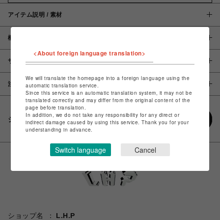
アイテム説明 / 素材
概要
<About foreign language translation>
サイズ
We will translate the homepage into a foreign language using the
注意事項
automatic translation service.
Since this service is an automatic translation system, it may not be
translated correctly and may differ from the original content of the
page before translation.
In addition, we do not take any responsibility for any direct or
シェアする
indirect damage caused by using this service. Thank you for your
understanding in advance.
Switch language
Cancel
ショップ名
L.H.P