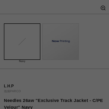
Navy
L.H.P
池袋PARCO
Needles 26aw "Exclusive Track Jacket - C/PE
Velour" Navy