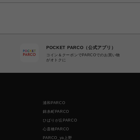
POCKET PARCO（公式アプリ）
コイン＆クーポンでPARCOでのお買い物
がオトクに
浦和PARCO
錦糸町PARCO
ひばりが丘PARCO
心斎橋PARCO
PARCO_ya上野