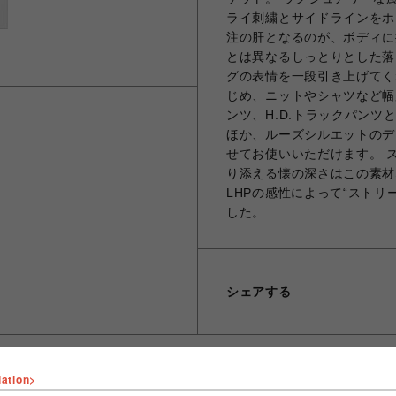
ライ刺繍とサイドラインをホ
注の肝となるのが、ボディに
とは異なるしっとりとした落
グの表情を一段引き上げてく
じめ、ニットやシャツなど幅
ンツ、H.D.トラックパン
ほか、ルーズシルエットのデ
せてお使いいただけます。 
り添える懐の深さはこの素材な
LHPの感性によって“ストリ
した。
シェアする
lation>