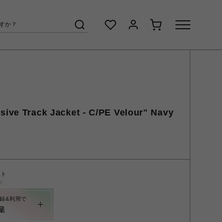
sive Track Jacket - C/PE Velour" Navy
ント
く
録&利用で
呈