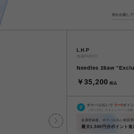
L.H.P
池袋PARCO
Needles 26aw "Exclu
￥35,200
税込
ポケパル払いで
0
〜
0
ポイ
（1P=1円）※キャンペーン分除
会員登録後、ポケパル払い初回登
最大1,500円分ポイント進