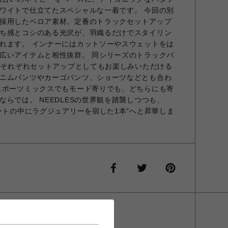
ワイトで仕立てたスペシャルな一着です。 今回の別
採用したベロア素材。定番のトラックセットアップ
ち感とコシのある光沢が、羽織るだけでスタイリン
れます。 インナーにはカットソーやスウェットをは
広いアイテムと相性抜群。 同シリーズのトラックパ
ツとそれぞれセットアップとしてもお楽しみいただける
ニムパンツやカーゴパンツ、ショーツなどとも合わ
スポーツミックスでもモード寄りでも、どちらにも寄
らでは。 NEEDLESの世界観を踏襲しつつも、
ートの中にラグジュアリーを宿した1本”へと昇華しま