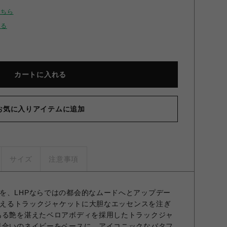
こちら
せる
カートに入れる
お気に入りアイテムに追加
サイズ
注意事項
を、LHPならではの都会的なムードへとアップデー
も言えるトラックジャケットに大胆なエッセンスを注ぎ
ある艶を湛えたベロアボディを採用したトラックジャ
風合いのネイビーをベースに、アイコニックなバタフ