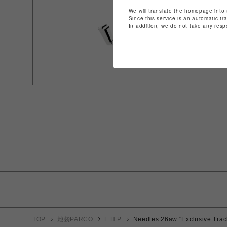
We will translate the homepage into 
Since this service is an automatic tr
In addition, we do not take any resp
TOP
池袋PARCO
L.H.P
Needles 26aw "Exclusive Trac