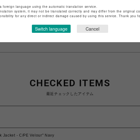
a foreign language using the automatic translation service.
ショップ名
L.H.P
anslation system, it may not be translated correctly and may differ from the original c
店舗名
池袋PARCO
onsibility for any direct or indirect damage caused by using this service. Thank you 
特定商取引法など法令に基づく表記は
こちら
Switch language
Cancel
ショップお問い合わせは
こちら
CHECKED ITEMS
最近チェックしたアイテム
k Jacket - C/PE Velour" Navy