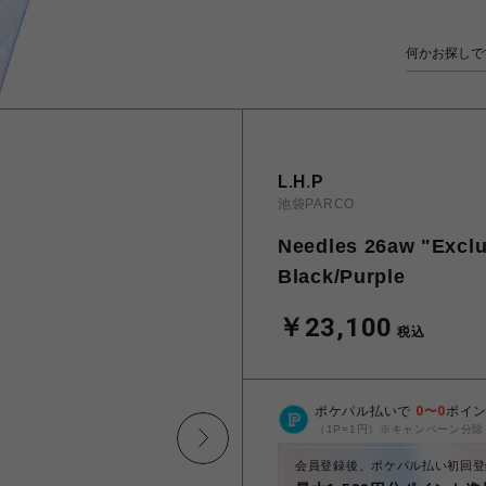
L.H.P
池袋PARCO
Needles 26aw "Exclu
Black/Purple
￥23,100
税込
ポケパル払いで
0
〜
0
ポイ
（1P=1円）※キャンペーン分除
会員登録後、ポケパル払い初回登