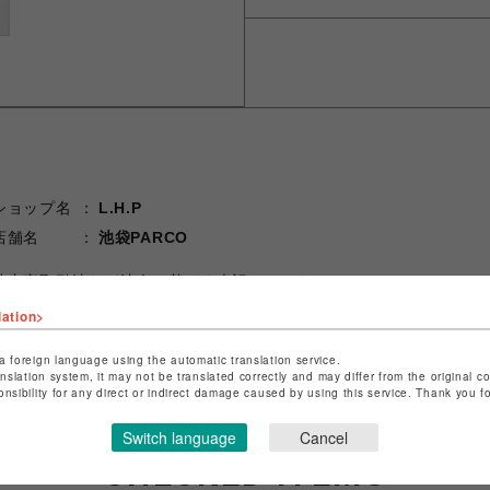
ショップ名
L.H.P
店舗名
池袋PARCO
特定商取引法など法令に基づく表記は
こちら
ショップお問い合わせは
こちら
lation>
a foreign language using the automatic translation service.
anslation system, it may not be translated correctly and may differ from the original c
onsibility for any direct or indirect damage caused by using this service. Thank you 
Switch language
Cancel
CHECKED ITEMS