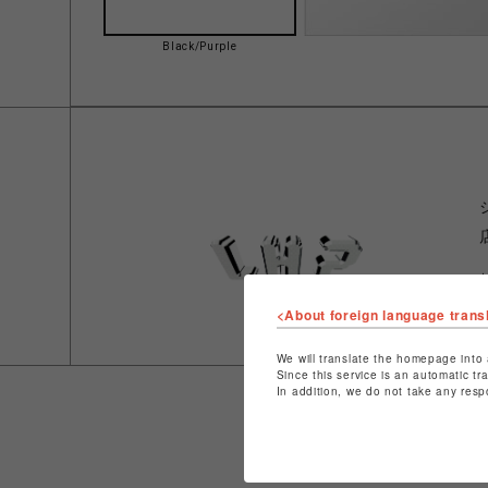
Black/Purple
<About foreign language trans
We will translate the homepage into 
Since this service is an automatic tr
In addition, we do not take any resp