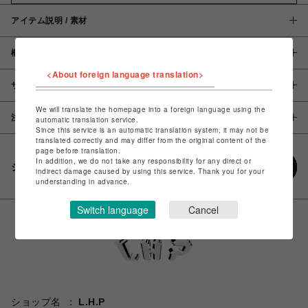
アイテム説明 / 素材
概要
<About foreign language translation>
サイズ
We will translate the homepage into a foreign language using the
注意事項
automatic translation service.
Since this service is an automatic translation system, it may not be
translated correctly and may differ from the original content of the
page before translation.
In addition, we do not take any responsibility for any direct or
シェアする
indirect damage caused by using this service. Thank you for your
understanding in advance.
Switch language
Cancel
ショップ名
L.H.P