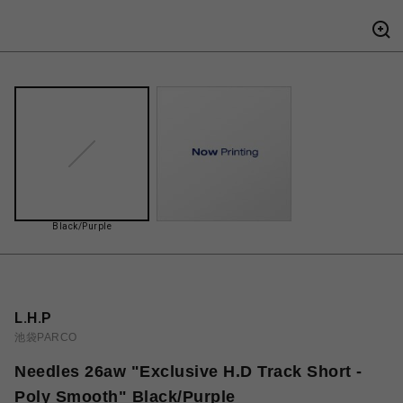
Black/Purple
L.H.P
池袋PARCO
Needles 26aw "Exclusive H.D Track Short -
Poly Smooth" Black/Purple