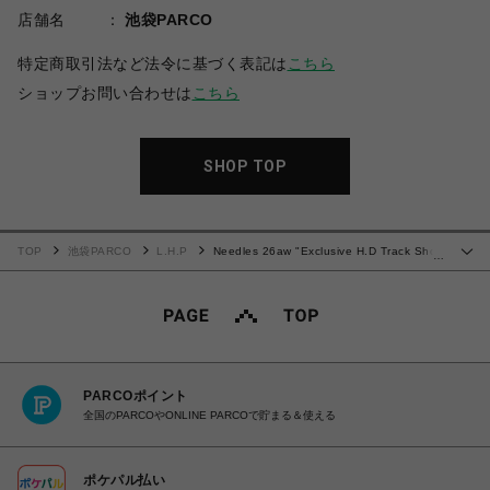
店舗名
池袋PARCO
特定商取引法など法令に基づく表記は
こちら
ショップお問い合わせは
こちら
SHOP TOP
TOP
池袋PARCO
L.H.P
Needles 26aw "Exclusive H.D Track Short
…
- Poly Smooth" Black/Purple
PARCOポイント
全国のPARCOやONLINE PARCOで貯まる＆使える
ポケパル払い