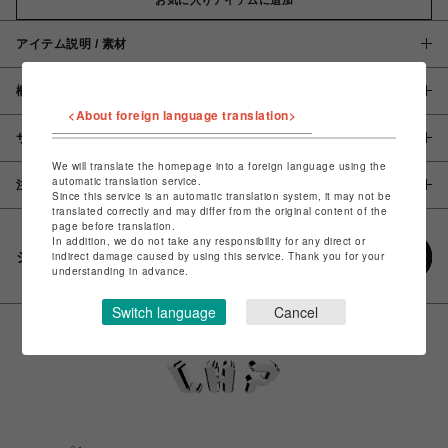
アイテム説明 / 素材
概要
<About foreign language translation>
サイズ
We will translate the homepage into a foreign language using the
automatic translation service.
注意事項
Since this service is an automatic translation system, it may not be
translated correctly and may differ from the original content of the
page before translation.
In addition, we do not take any responsibility for any direct or
シェアする
indirect damage caused by using this service. Thank you for your
understanding in advance.
Switch language
Cancel