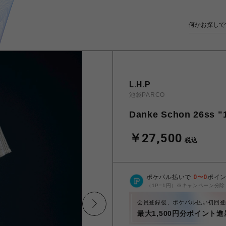
L.H.P
池袋PARCO
Danke Schon 26ss "1
￥27,500
税込
ポケパル払いで
0
〜
0
ポイ
（1P=1円）※キャンペーン分除
会員登録後、ポケパル払い初回登
最大1,500円分ポイント進