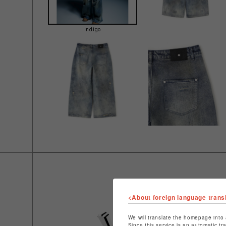
Indigo
<About foreign language trans
We will translate the homepage into 
Since this service is an automatic tr