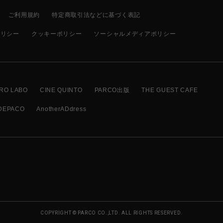
ご利用規約
特定商取引法などに基づく表記
ポリシー
クッキーポリシー
ソーシャルメディアポリシー
RO LABO
CINE QUINTO
PARCO出版
THE GUEST CAFE
DEPACO
AnotherADdress
COPYRIGHT © PARCO CO.,LTD. ALL RIGHTS RESERVED.