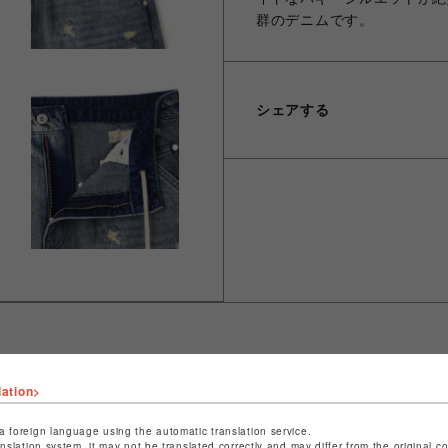
群のデニムです。
シェアする
lation>
ショップ名
L.H.P
店舗名
池袋PARCO
a foreign language using the automatic translation service.
anslation system, it may not be translated correctly and may differ from the original c