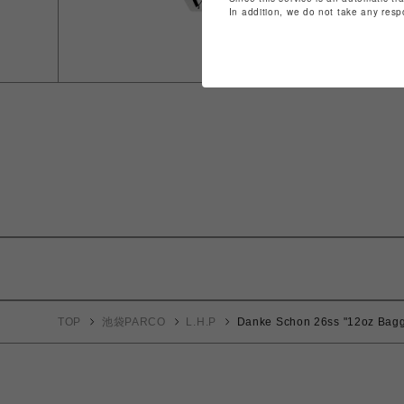
In addition, we do not take any resp
TOP
池袋PARCO
L.H.P
Danke Schon 26ss "12oz Bagg