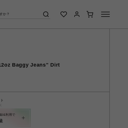
2oz Baggy Jeans" Dirt
ント
く
録&利用で
呈