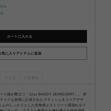
こちら
せる
カートに入れる
お気に入りアイテムに追加
サイズ
注意事項
が際立つ「12oz BAGGY JEANS/DIRT」。 穿
ライクな表情に計算されたクラッシュ＆リペアデザ
zデニムのしっかりとした生地感とストリート感溢れるワ
妙にマッチ。 ラフさと無骨さを兼ね備えた存在感抜