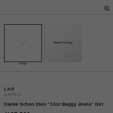
Indigo
L.H.P
池袋PARCO
Danke Schon 26ss "12oz Baggy Jeans" Dirt