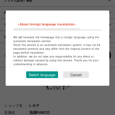
アイテム説明 / 素材
概要
<About foreign language translation>
サイズ
注意事項
We will translate the homepage into a foreign language using the
automatic translation service.
Since this service is an automatic translation system, it may not be
translated correctly and may differ from the original content of the
page before translation.
シェアする
In addition, we do not take any responsibility for any direct or
indirect damage caused by using this service. Thank you for your
understanding in advance.
Switch language
Cancel
ショップ名
L.H.P
店舗名
池袋PARCO