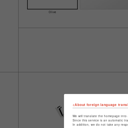
Olive
<About foreign language trans
We will translate the homepage into 
Since this service is an automatic tr
In addition, we do not take any resp