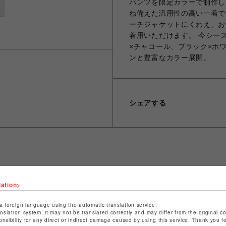
パンツを限定カラーで制作し
ね備えた汎用性の高い一着で
ーチジャケットにくわえ、お
着用いただけます。 今シー
×チャコール、ブラック×ホ
ンと豊富なカラー展開。
シェアする
ショップ名
L.H.P
lation>
店舗名
池袋PARCO
a foreign language using the automatic translation service.
特定商取引法など法令に基づく表記は
こちら
anslation system, it may not be translated correctly and may differ from the original c
onsibility for any direct or indirect damage caused by using this service. Thank you 
ショップお問い合わせは
こちら