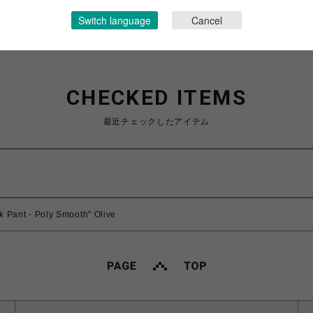
Switch language
Cancel
CHECKED ITEMS
最近チェックしたアイテム
 Pant - Poly Smooth" Olive