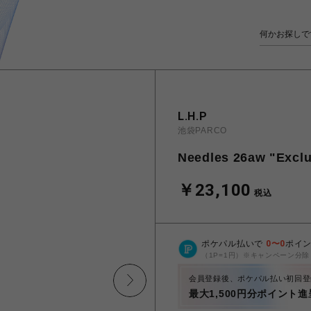
L.H.P
池袋PARCO
Needles 26aw "Exclu
￥23,100
税込
ポケパル払いで
0
〜
0
ポイ
（1P=1円）※キャンペーン分除
会員登録後、ポケパル払い初回登
最大1,500円分ポイント進