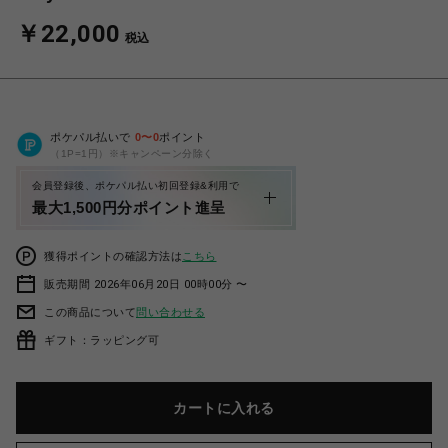
￥22,000
税込
ポケパル払いで
0
〜
0
ポイント
（1P=1円）※キャンペーン分除く
会員登録後、ポケパル払い初回登録&利用で
最大1,500円分ポイント進呈
獲得ポイントの確認方法は
こちら
販売期間 2026年06月20日 00時00分 〜
この商品について
問い合わせる
ギフト：ラッピング可
カートに入れる