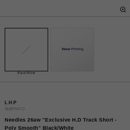
Black/White
L.H.P
池袋PARCO
Needles 26aw "Exclusive H.D Track Short -
Poly Smooth" Black/White