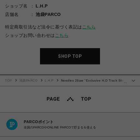
ショップ名
L.H.P
店舗名
池袋PARCO
特定商取引法など法令に基づく表記は
こちら
ショップお問い合わせは
こちら
SHOP TOP
TOP
池袋PARCO
L.H.P
Needles 26aw "Exclusive H.D Track Short
…
- Poly Smooth" Black/White
PARCOポイント
全国のPARCOやONLINE PARCOで貯まる＆使える