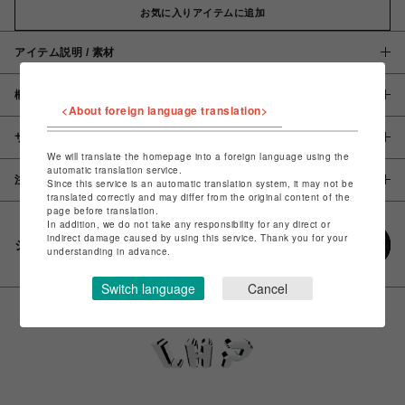
お気に入りアイテムに追加
アイテム説明 / 素材
概要
<About foreign language translation>
サイズ
We will translate the homepage into a foreign language using the
automatic translation service.
注意事項
Since this service is an automatic translation system, it may not be
translated correctly and may differ from the original content of the
page before translation.
In addition, we do not take any responsibility for any direct or
indirect damage caused by using this service. Thank you for your
シェアする
understanding in advance.
Switch language
Cancel