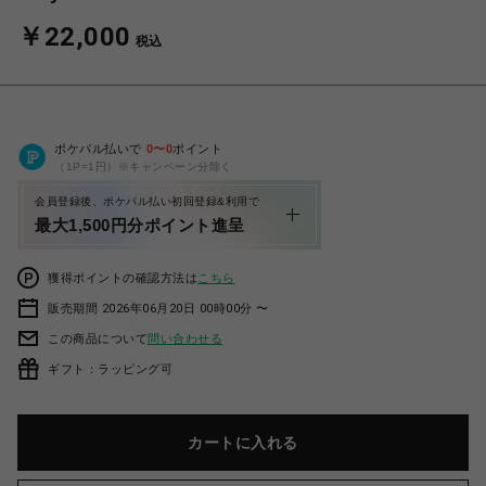
￥22,000
税込
ポケパル払いで
0
〜
0
ポイント
（1P=1円）※キャンペーン分除く
会員登録後、ポケパル払い初回登録&利用で
最大1,500円分ポイント進呈
獲得ポイントの確認方法は
こちら
販売期間 2026年06月20日 00時00分 〜
この商品について
問い合わせる
ギフト：ラッピング可
カートに入れる