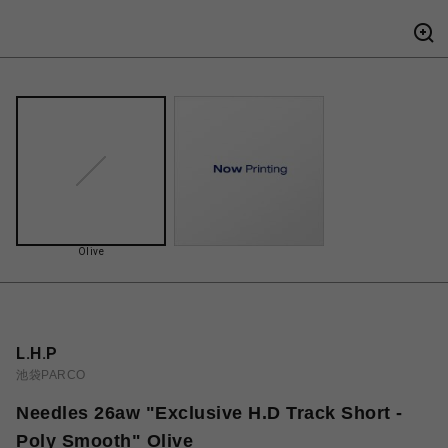
Olive
L.H.P
池袋PARCO
Needles 26aw "Exclusive H.D Track Short -
Poly Smooth" Olive