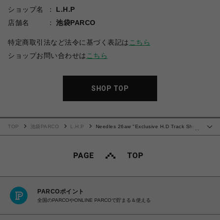
ショップ名
L.H.P
店舗名
池袋PARCO
特定商取引法など法令に基づく表記は
こちら
ショップお問い合わせは
こちら
SHOP TOP
TOP
池袋PARCO
L.H.P
Needles 26aw "Exclusive H.D Track Short
…
- Poly Smooth" Olive
PARCOポイント
全国のPARCOやONLINE PARCOで貯まる＆使える