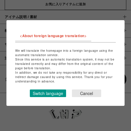
お気に入りアイテムに追加
アイテム説明 / 素材
概要
<About foreign language translation>
サイズ
We will translate the homepage into a foreign language using the
automatic translation service.
注意事項
Since this service is an automatic translation system, it may not be
translated correctly and may differ from the original content of the
page before translation.
In addition, we do not take any responsibility for any direct or
indirect damage caused by using this service. Thank you for your
シェアする
understanding in advance.
Switch language
Cancel