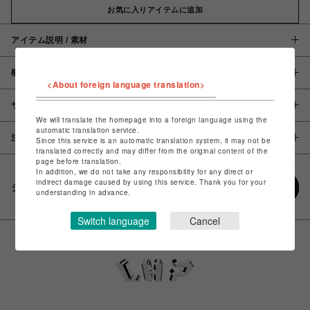
お気に入りアイテムに追加
アイテム説明 / 素材
概要
<About foreign language translation>
サイズ
We will translate the homepage into a foreign language using the
automatic translation service.
注意事項
Since this service is an automatic translation system, it may not be
translated correctly and may differ from the original content of the
page before translation.
In addition, we do not take any responsibility for any direct or
indirect damage caused by using this service. Thank you for your
シェアする
understanding in advance.
Switch language
Cancel