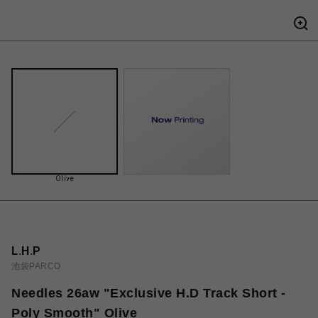
Olive
L.H.P
池袋PARCO
Needles 26aw "Exclusive H.D Track Short -
Poly Smooth" Olive