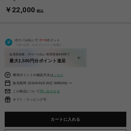
￥22,000
税込
ポケパル払いで
0
〜
0
ポイント
（1P=1円）※キャンペーン分除く
会員登録後、ポケパル払い初回登録&利用で
最大1,500円分ポイント進呈
獲得ポイントの確認方法は
こちら
販売期間 2026年06月20日 00時00分 〜
この商品について
問い合わせる
ギフト：ラッピング可
カートに入れる