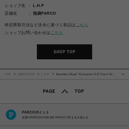
ショップ名
L.H.P
店舗名
池袋PARCO
特定商取引法など法令に基づく表記は
こちら
ショップお問い合わせは
こちら
SHOP TOP
TOP
池袋PARCO
L.H.P
Needles 26aw "Exclusive H.D Track Short
…
- Poly Smooth" Olive
PARCOポイント
全国のPARCOやONLINE PARCOで貯まる＆使える