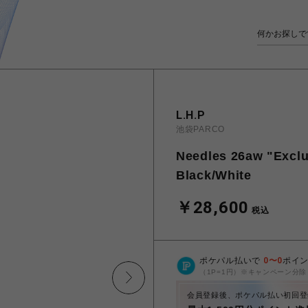
L.H.P
池袋PARCO
Needles 26aw "Exclu
Black/White
￥28,600
税込
ポケパル払いで
0
〜
0
ポイ
（1P=1円）※キャンペーン分除
会員登録後、ポケパル払い初回登