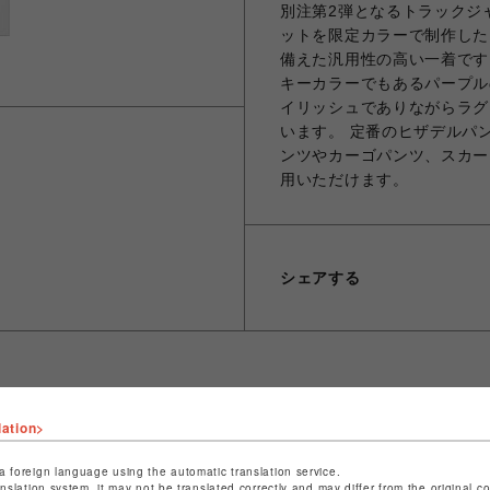
別注第2弾となるトラックジ
ットを限定カラーで制作した
備えた汎用性の高い一着です。
キーカラーでもあるパープル
イリッシュでありながらラグ
います。 定番のヒザデルパ
ンツやカーゴパンツ、スカー
用いただけます。
シェアする
lation>
ショップ名
L.H.P
店舗名
池袋PARCO
a foreign language using the automatic translation service.
anslation system, it may not be translated correctly and may differ from the original c