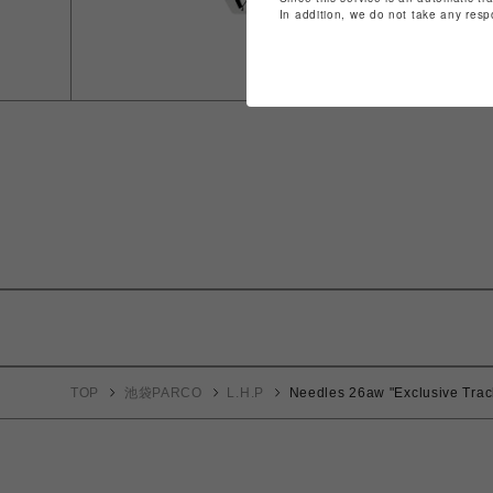
In addition, we do not take any resp
TOP
池袋PARCO
L.H.P
Needles 26aw "Exclusive Trac