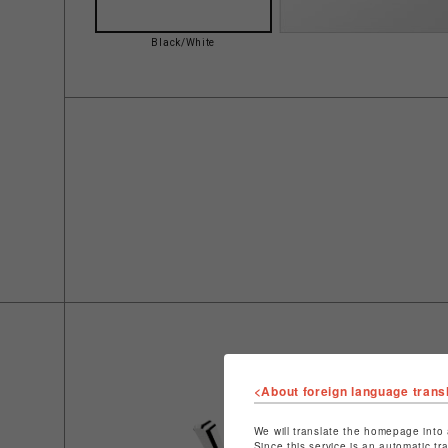
Black/White
<About foreign language trans
We will translate the homepage into 
Since this service is an automatic tr