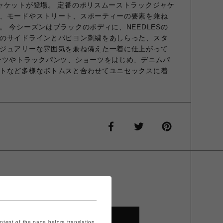
ャケットが登場。 定番のポリスムーストラックジャケ
、モードやストリート、スポーティーの要素を兼ね
 今シーズンはブラックのボディに、NEEDLESの
のサイドラインとパピヨン刺繍をあしらった、スタ
ジュアリーな雰囲気を兼ね備えた一着に仕上がって
ンツやトラックパンツ、ショーツをはじめ、デニムパ
トなど多様なボトムスと合わせてユニセックスに着
SHOP TOP
ontent of the page before translation.