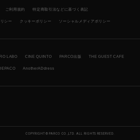
ご利用規約
特定商取引法などに基づく表記
ポリシー
クッキーポリシー
ソーシャルメディアポリシー
RO LABO
CINE QUINTO
PARCO出版
THE GUEST CAFE
DEPACO
AnotherADdress
COPYRIGHT © PARCO CO.,LTD. ALL RIGHTS RESERVED.