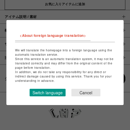
お気に入りアイテムに追加
アイテム説明 / 素材
概要
<About foreign language translation>
サイズ
We will translate the homepage into a foreign language using the
automatic translation service.
注意事項
Since this service is an automatic translation system, it may not be
translated correctly and may differ from the original content of the
page before translation.
In addition, we do not take any responsibility for any direct or
indirect damage caused by using this service. Thank you for your
シェアする
understanding in advance.
Switch language
Cancel