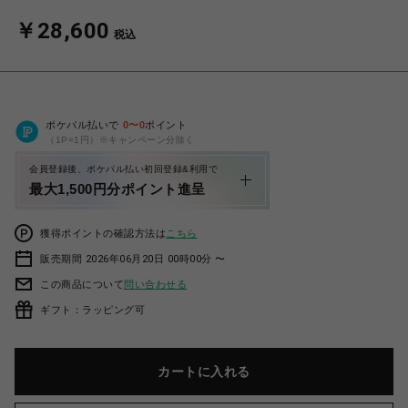
￥28,600
税込
ポケパル払いで
0
〜
0
ポイント
（1P=1円）※キャンペーン分除く
会員登録後、ポケパル払い初回登録&利用で
最大1,500円分ポイント進呈
獲得ポイントの確認方法は
こちら
販売期間 2026年06月20日 00時00分 〜
この商品について
問い合わせる
ギフト：ラッピング可
カートに入れる