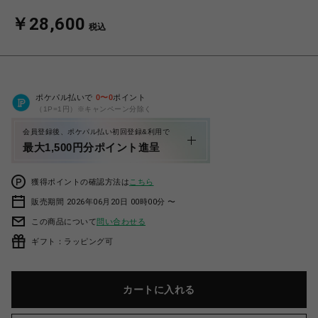
￥28,600
税込
ポケパル払いで
0
〜
0
ポイント
（1P=1円）※キャンペーン分除く
会員登録後、ポケパル払い初回登録&利用で
最大1,500円分ポイント進呈
獲得ポイントの確認方法は
こちら
販売期間 2026年06月20日 00時00分 〜
この商品について
問い合わせる
ギフト：ラッピング可
カートに入れる