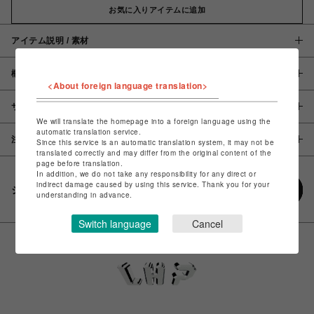
お気に入りアイテムに追加
アイテム説明 / 素材
概要
<About foreign language translation>
サイズ
We will translate the homepage into a foreign language using the
automatic translation service.
注意事項
Since this service is an automatic translation system, it may not be
translated correctly and may differ from the original content of the
page before translation.
In addition, we do not take any responsibility for any direct or
indirect damage caused by using this service. Thank you for your
シェアする
understanding in advance.
Switch language
Cancel