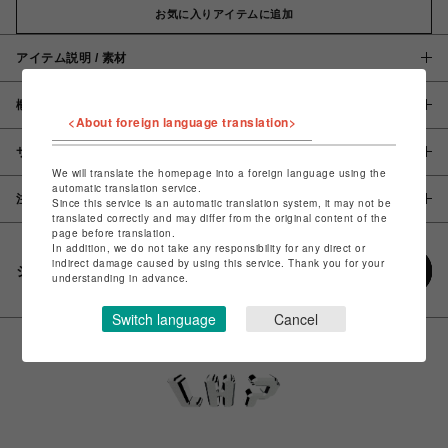
お気に入りアイテムに追加
アイテム説明 / 素材
概要
<About foreign language translation>
サイズ
We will translate the homepage into a foreign language using the
automatic translation service.
注意事項
Since this service is an automatic translation system, it may not be
translated correctly and may differ from the original content of the
page before translation.
In addition, we do not take any responsibility for any direct or
indirect damage caused by using this service. Thank you for your
シェアする
understanding in advance.
Switch language
Cancel