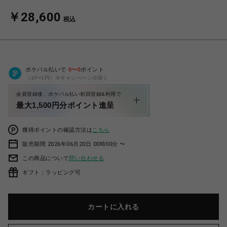
￥28,600
税込
ポケパル払いで
0
〜
0
ポイント
（1P=1円）※キャンペーン分除く
会員登録後、ポケパル払い初回登録&利用で
最大1,500円分ポイント進呈
獲得ポイントの確認方法は
こちら
販売期間 2026年06月20日 00時00分 〜
この商品について
問い合わせる
ギフト：ラッピング可
カートに入れる