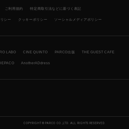
ご利用規約
特定商取引法などに基づく表記
ポリシー
クッキーポリシー
ソーシャルメディアポリシー
RO LABO
CINE QUINTO
PARCO出版
THE GUEST CAFE
DEPACO
AnotherADdress
COPYRIGHT © PARCO CO.,LTD. ALL RIGHTS RESERVED.