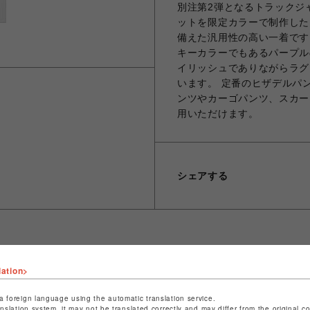
別注第2弾となるトラックジ
ットを限定カラーで制作した
備えた汎用性の高い一着です。
キーカラーでもあるパープル
イリッシュでありながらラグ
います。 定番のヒザデルパ
ンツやカーゴパンツ、スカー
用いただけます。
シェアする
lation>
ショップ名
L.H.P
店舗名
池袋PARCO
a foreign language using the automatic translation service.
anslation system, it may not be translated correctly and may differ from the original c