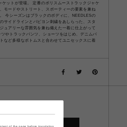
ャケットが登場。 定番のポリスムーストラックジャケ
、モードやストリート、スポーティーの要素を兼ね
 今シーズンはブラックのボディに、NEEDLESの
のサイドラインとパピヨン刺繍をあしらった、スタ
ジュアリーな雰囲気を兼ね備えた一着に仕上がって
ンツやトラックパンツ、ショーツをはじめ、デニムパ
トなど多様なボトムスと合わせてユニセックスに着
SHOP TOP
ontent of the page before translation.