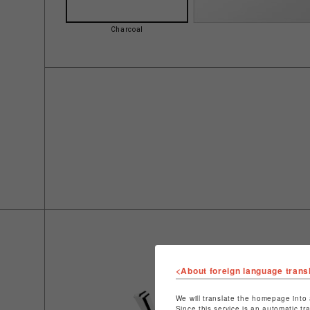
Charcoal
<About foreign language trans
We will translate the homepage into 
Since this service is an automatic tr