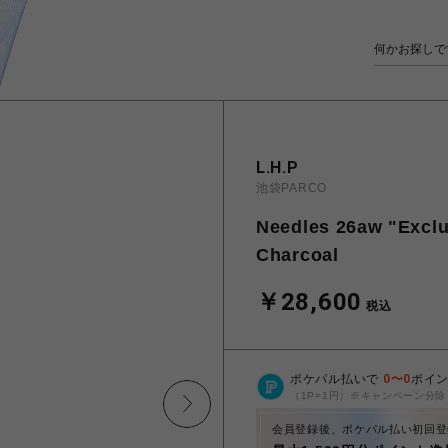
L.H.P
池袋PARCO
Needles 26aw "Exclu
Charcoal
￥28,600
税込
ポケパル払いで
0
〜
0
ポイ
（1P=1円）※キャンペーン分除
会員登録後、ポケパル払い初回登