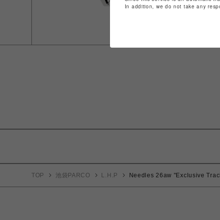
In addition, we do not take any resp
TOP
池袋PARCO
L.H.P
Needles 26aw "Exclusive Trac