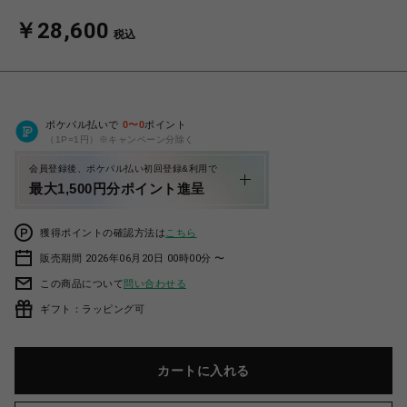
￥28,600
税込
ポケパル払いで
0
〜
0
ポイント
（1P=1円）※キャンペーン分除く
会員登録後、ポケパル払い初回登録&利用で
最大1,500円分ポイント進呈
獲得ポイントの確認方法は
こちら
販売期間 2026年06月20日 00時00分 〜
この商品について
問い合わせる
ギフト：ラッピング可
カートに入れる