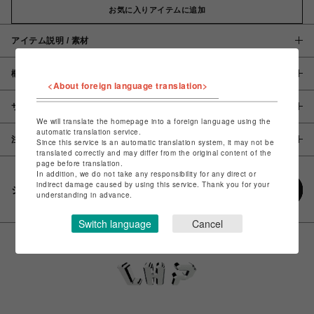
お気に入りアイテムに追加
アイテム説明 / 素材
概要
<About foreign language translation>
サイズ
We will translate the homepage into a foreign language using the
automatic translation service.
注意事項
Since this service is an automatic translation system, it may not be
translated correctly and may differ from the original content of the
page before translation.
In addition, we do not take any responsibility for any direct or
indirect damage caused by using this service. Thank you for your
シェアする
understanding in advance.
Switch language
Cancel