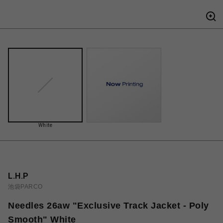
White
L.H.P
池袋PARCO
Needles 26aw "Exclusive Track Jacket - Poly
Smooth" White