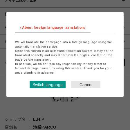
アイテム説明 / 素材
概要
<About foreign language translation>
サイズ
注意事項
We will translate the homepage into a foreign language using the
automatic translation service.
Since this service is an automatic translation system, it may not be
translated correctly and may differ from the original content of the
page before translation.
シェアする
In addition, we do not take any responsibility for any direct or
indirect damage caused by using this service. Thank you for your
understanding in advance.
Switch language
Cancel
ショップ名
L.H.P
店舗名
池袋PARCO