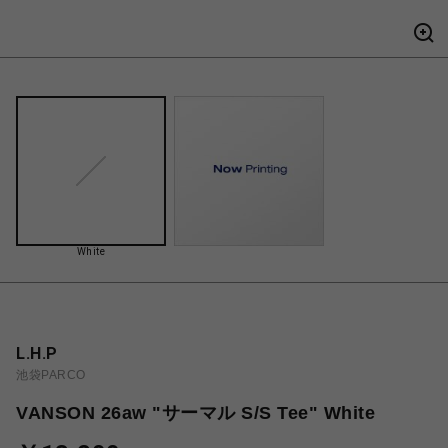
White
L.H.P
池袋PARCO
VANSON 26aw "サーマル S/S Tee" White