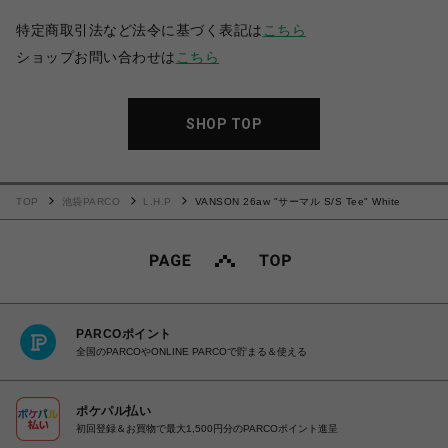
特定商取引法など法令に基づく表記は
こちら
ショップお問い合わせは
こちら
SHOP TOP
TOP
池袋PARCO
L.H.P
VANSON 26aw "サーマル S/S Tee" White
PARCOポイント
全国のPARCOやONLINE PARCOで貯まる＆使える
ポケパル払い
初回登録＆お買物で最大1,500円分のPARCOポイント進呈