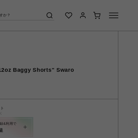
12oz Baggy Shorts" Swaro
ント
く
録&利用で
呈