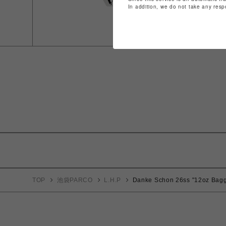
In addition, we do not take any resp
TOP
池袋PARCO
L.H.P
Danke Schon 26ss "12oz Bagg