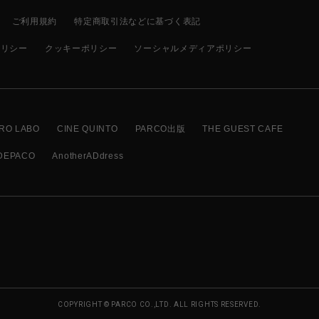
ご利用規約
特定商取引法などに基づく表記
ポリシー
クッキーポリシー
ソーシャルメディアポリシー
RO LABO
CINE QUINTO
PARCO出版
THE GUEST CAFE
DEPACO
AnotherADdress
COPYRIGHT © PARCO CO.,LTD. ALL RIGHTS RESERVED.