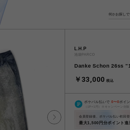
L.H.P
池袋PARCO
Danke Schon 26ss "
￥33,000
税込
ポケパル払いで
0
〜
0
ポイ
（1P=1円）※キャンペーン分除
会員登録後、ポケパル払い初回登
最大1,500円分ポイント進