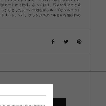
裾はカットオフ仕様になっており、程よいラフさと抜
しっかりとしたデニム生地ながらルーズなシルエット
ストリート、Y2K、グランジスタイルとも相性抜群の
SHOP TOP
ontent of the page before translation.