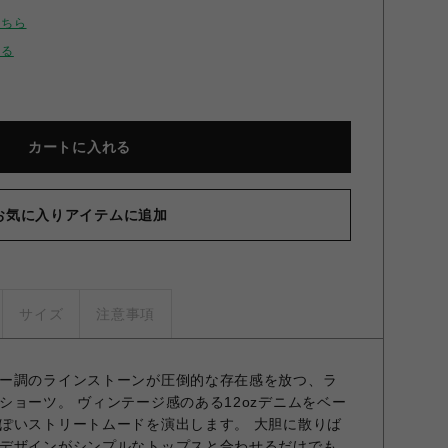
こちら
せる
カートに入れる
お気に入りアイテムに追加
サイズ
注意事項
ー調のラインストーンが圧倒的な存在感を放つ、ラ
ショーツ。 ヴィンテージ感のある12ozデニムをベー
ぽいストリートムードを演出します。 大胆に散りば
デザインがシンプルなトップスと合わせるだけでも