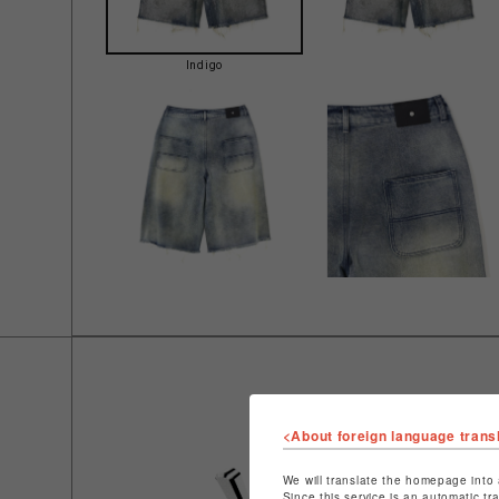
Indigo
<About foreign language trans
We will translate the homepage into 
Since this service is an automatic tr