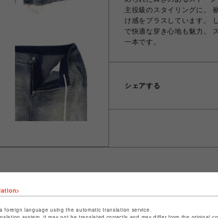
主役級のスタイリングに。 
け感をプラスしています。 
で快適な穿き心地も魅力。 
一本です。
シェアする
lation>
ショップ名
L.H.P
店舗名
池袋PARCO
a foreign language using the automatic translation service.
anslation system, it may not be translated correctly and may differ from the original c