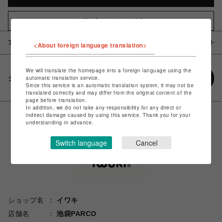
お気に入りアイテムに追加
アイテム説明 / 素材
<About foreign language translation>
We will translate the homepage into a foreign language using the
シェアする
automatic translation service.
Since this service is an automatic translation system, it may not be
translated correctly and may differ from the original content of the
page before translation.
In addition, we do not take any responsibility for any direct or
indirect damage caused by using this service. Thank you for your
understanding in advance.
Switch language
Cancel
ショップ名
イワキ
店舗名
池袋PARCO