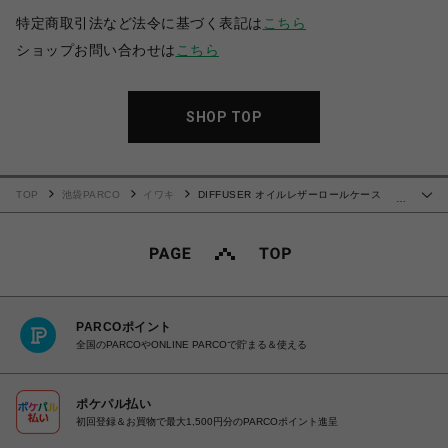
特定商取引法など法令に基づく表記は
こちら
ショップお問い合わせは
こちら
SHOP TOP
TOP
池袋PARCO
イワキ
DIFFUSER オイルレザーロールケース
…
Dark Green & Brown
PARCOポイント
全国のPARCOやONLINE PARCOで貯まる＆使える
ポケパル払い
初回登録＆お買物で最大1,500円分のPARCOポイント進呈