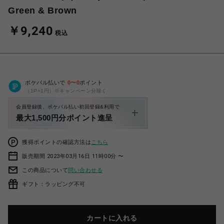
Green & Brown
￥9,240
税込
ポケパル払いで
0
〜
0
ポイント
（1P=1円）※キャンペーン分除く
会員登録後、ポケパル払い初回登録&利用で
最大1,500円分ポイント進呈
獲得ポイントの確認方法は
こちら
販売期間 2023年03月16日 11時00分 〜
この商品について
問い合わせる
ギフト：ラッピング不可
カートに入れる