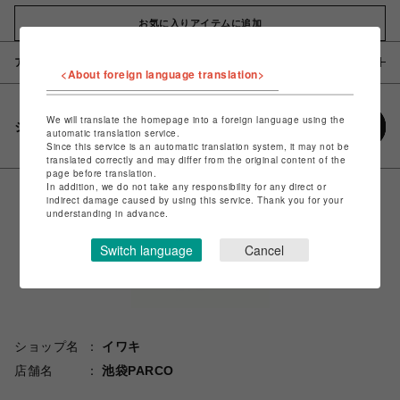
お気に入りアイテムに追加
アイテム説明 / 素材
<About foreign language translation>
We will translate the homepage into a foreign language using the
シェアする
automatic translation service.
Since this service is an automatic translation system, it may not be
translated correctly and may differ from the original content of the
page before translation.
In addition, we do not take any responsibility for any direct or
indirect damage caused by using this service. Thank you for your
understanding in advance.
Switch language
Cancel
ショップ名
イワキ
店舗名
池袋PARCO