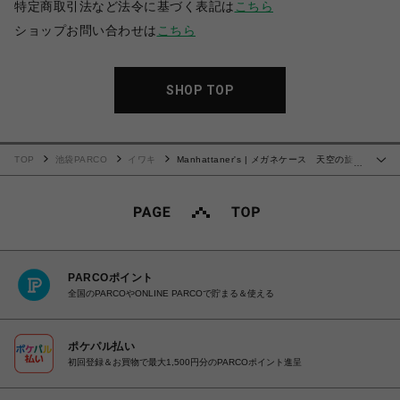
特定商取引法など法令に基づく表記は
こちら
ショップお問い合わせは
こちら
SHOP TOP
TOP
池袋PARCO
イワキ
Manhattaner's | メガネケース 天空の旋
…
律
PARCOポイント
全国のPARCOやONLINE PARCOで貯まる＆使える
ポケパル払い
初回登録＆お買物で最大1,500円分のPARCOポイント進呈