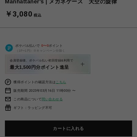
Manhattaner's | メガネケース 天空の旋律
￥3,080
税込
ポケパル払いで
0
〜
0
ポイント
（1P=1円）※キャンペーン分除く
会員登録後、ポケパル払い初回登録&利用で
最大1,500円分ポイント進呈
獲得ポイントの確認方法は
こちら
販売期間 2023年03月16日 11時00分 〜
この商品について
問い合わせる
ギフト：ラッピング不可
カートに入れる