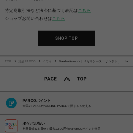
特定商取引法など法令に基づく表記は
こちら
ショップお問い合わせは
こちら
SHOP TOP
TOP
池袋PARCO
イワキ
Manhattaner's | メガネケース サンタトリ
…
ニータ橋のフェデリコ
PARCOポイント
全国のPARCOやONLINE PARCOで貯まる＆使える
ポケパル払い
初回登録＆お買物で最大1,500円分のPARCOポイント進呈