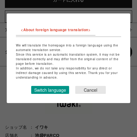
カートに入れる
お気に入りアイテムに追加
<About foreign language translation>
アイテム説明 / 素材
We will translate the homepage into a foreign language using the
automatic translation service.
シェアする
Since this service is an automatic translation system, it may not be
translated correctly and may differ from the original content of the
page before translation.
In addition, we do not take any responsibility for any direct or
indirect damage caused by using this service. Thank you for your
understanding in advance.
Switch language
Cancel
ショップ名
イワキ
店舗名
池袋PARCO