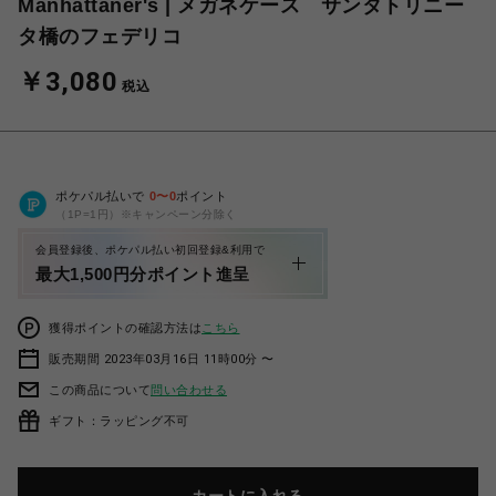
Manhattaner's | メガネケース サンタトリニー
タ橋のフェデリコ
￥3,080
税込
ポケパル払いで
0
〜
0
ポイント
（1P=1円）※キャンペーン分除く
会員登録後、ポケパル払い初回登録&利用で
最大1,500円分ポイント進呈
獲得ポイントの確認方法は
こちら
販売期間 2023年03月16日 11時00分 〜
この商品について
問い合わせる
ギフト：ラッピング不可