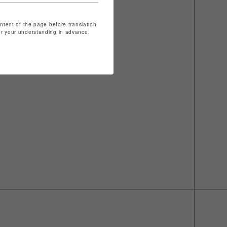
ontent of the page before translation.
for your understanding in advance.