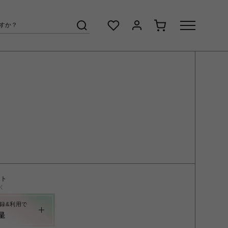
ント
く
録&利用で
呈