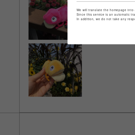
We will translate the homepage into 
Since this service is an automatic tr
In addition, we do not take any resp