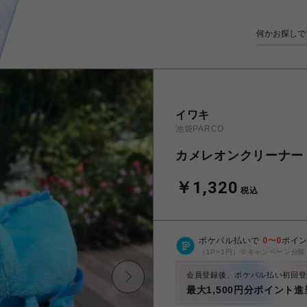
イワキ
池袋PARCO
カメレオンクリーナー
￥1,320
税込
ポケパル払いで
0
〜
0
ポイ
（1P=1円）※キャンペーン分除
会員登録後、ポケパル払い初回登
最大1,500円分ポイント進