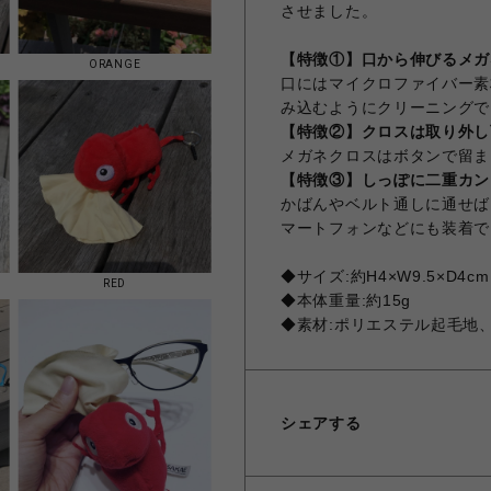
させました。
【特徴①】口から伸びるメガ
ORANGE
口にはマイクロファイバー素
み込むようにクリーニングで
【特徴②】クロスは取り外し
メガネクロスはボタンで留ま
【特徴③】しっぽに二重カン
かばんやベルト通しに通せばキ
マートフォンなどにも装着で
◆サイズ:約H4×W9.5×D4cm
RED
◆本体重量:約15g
◆素材:ポリエステル起毛地
シェアする