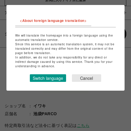
アイテム説明 / 素材
<About foreign language translation>
シェアする
We will translate the homepage into a foreign language using the
automatic translation service.
Since this service is an automatic translation system, it may not be
translated correctly and may differ from the original content of the
page before translation.
In addition, we do not take any responsibility for any direct or
indirect damage caused by using this service. Thank you for your
understanding in advance.
Switch language
Cancel
ショップ名
イワキ
店舗名
池袋PARCO
特定商取引法など法令に基づく表記は
こちら