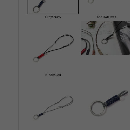
Grey&Navy
Khaki&Brown
Black&Red