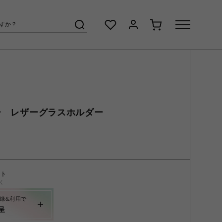
カラー レザーグラスホルダー
ント
く
録&利用で
呈