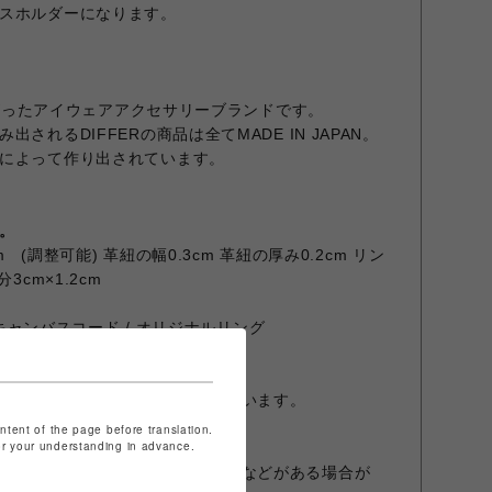
スホルダーになります。
ち上がったアイウェアアクセサリーブランドです。
されるDIFFERの商品は全てMADE IN JAPAN。
によって作り出されています。
。
m (調整可能) 革紐の幅0.3cm 革紐の厚み0.2cm リン
3cm×1.2cm
クスキャンバスコード / オリジナルリング
み下さい)
革を使用しております。
ますと色移りを起こす場合がございます。
着用の日は特にご注意下さい。
ontent of the page before translation.
for your understanding in advance.
情に個体差がございます。
造られた製品にりますので、血筋などがある場合が