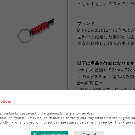
トしやすく、オススメのグラ
ブランド
DIFFERは2012年に立
世界中の厳選した素材から生み出
東京の熟練した職人の手仕事
以下は商品の詳細になります
□サイズ 首回り 52cm～72c
グの直径3.2cm 編み込み部分
□生産国 日本
□素材 : 国産本革 / ワッ
■使用上の注意点 (必ず御読
lation>
・本製品には染色した人工皮
湿った状態で衣類にこすり
a foreign language using the automatic translation service.
・雨の日や淡い色の衣類を御
anslation system, it may not be translated correctly and may differ from the original c
onsibility for any direct or indirect damage caused by using this service. Thank you 
・天然皮革になりますので表
・革本来の風合いを活かして
Switch language
Cancel