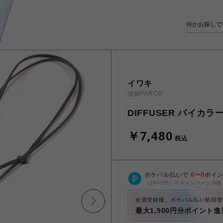
イワキ
池袋PARCO
DIFFUSER バイ
￥7,480
税込
ポケパル払いで
0
〜
0
ポイ
（1P=1円）※キャンペーン分除
会員登録後、ポケパル払い初回登
最大1,500円分ポイント進