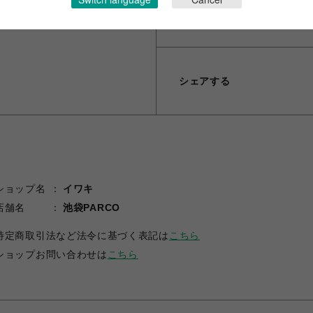
ございます。
・使用を重ねていくと経年変
シェアする
ショップ名
イワキ
店舗名
池袋PARCO
特定商取引法など法令に基づく表記は
こちら
ショップお問い合わせは
こちら