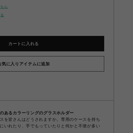
こちら
せる
カートに入れる
お気に入りアイテムに追加
 レザーグラスホルダー Khaki&Brown ONE SIZE
のあるカラーリングのグラスホルダー
スを皆さんはどうされますか。専用のケースを持ち
にいれたり、手でもっていたりと何かと不便が多い