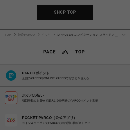
SHOP TOP
TOP
池袋PARCO
イワキ
DIFFUSER コンビネーション スライドメタ
…
ルコード
PARCOポイント
全国のPARCOやONLINE PARCOで貯まる＆使える
ポケパル払い
初回登録＆お買物で最大1,500円分のPARCOポイント進呈
POCKET PARCO（公式アプリ）
コイン＆クーポンでPARCOでのお買い物がオトクに