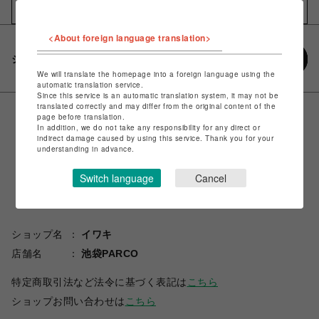
お気に入りアイテムに追加
<About foreign language translation>
シェアする
We will translate the homepage into a foreign language using the
automatic translation service.
Since this service is an automatic translation system, it may not be
translated correctly and may differ from the original content of the
page before translation.
In addition, we do not take any responsibility for any direct or
indirect damage caused by using this service. Thank you for your
understanding in advance.
Switch language
Cancel
ショップ名
イワキ
店舗名
池袋PARCO
特定商取引法など法令に基づく表記は
こちら
ショップお問い合わせは
こちら