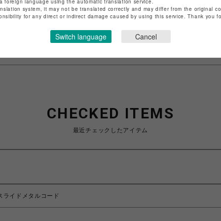
a foreign language using the automatic translation service.
anslation system, it may not be translated correctly and may differ from the original c
onsibility for any direct or indirect damage caused by using this service. Thank you 
特定商取引法など法令に基づく表記は
こちら
ショップお問い合わせは
こちら
Switch language
Cancel
CHECKED ITEMS
最近チェックしたアイテム
ン スライドメタルコード