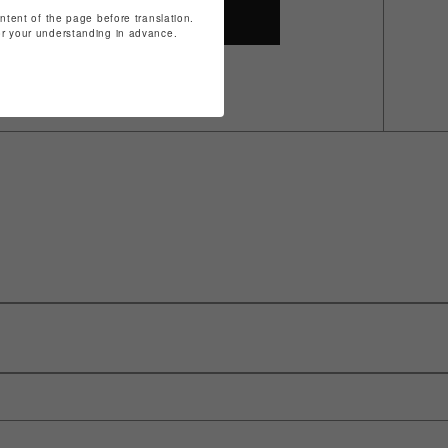
ontent of the page before translation.
SHOP TOP
for your understanding in advance.