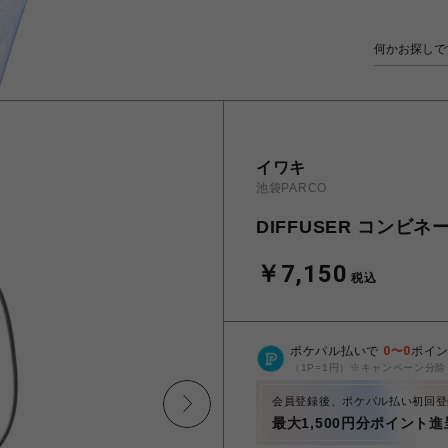
イワキ
池袋PARCO
DIFFUSER コンビ
￥7,150
税込
ポケパル払いで
0
〜
0
ポイ
（1P=1円）※キャンペーン分除
会員登録後、ポケパル払い初回登
最大1,500円分ポイント進