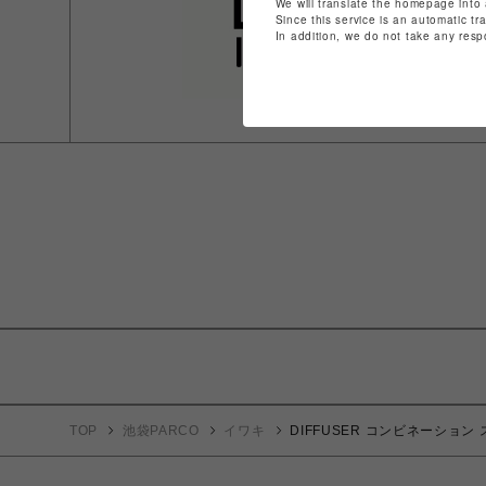
We will translate the homepage into 
Since this service is an automatic tr
In addition, we do not take any resp
TOP
池袋PARCO
イワキ
DIFFUSER コンビネーショ