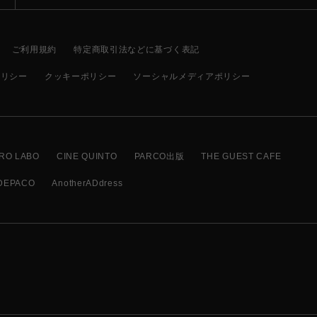
ご利用規約
特定商取引法などに基づく表記
ポリシー
クッキーポリシー
ソーシャルメディアポリシー
RO LABO
CINE QUINTO
PARCO出版
THE GUEST CAFE
DEPACO
AnotherADdress