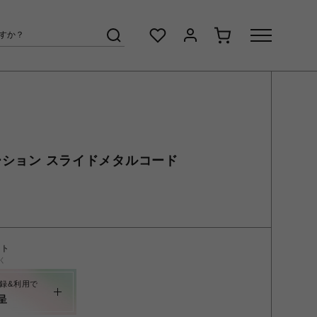
ネーション スライドメタルコード
ント
く
録&利用で
呈