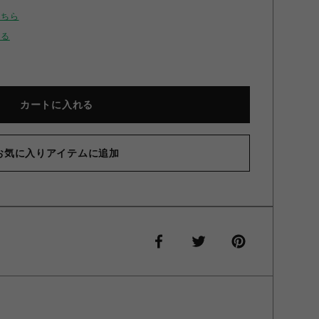
こちら
せる
カートに入れる
お気に入りアイテムに追加
ン スライドメタルコード Emboss Green ONESIZE