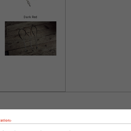
Dark Red
lation>
ショップ名
イワキ
店舗名
池袋PARCO