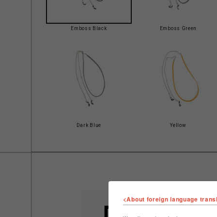
Emboss Black
Emboss Green
Dark Blue
Yellow
<About foreign language trans