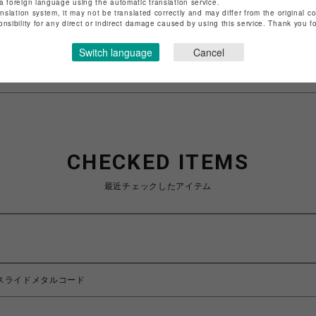
a foreign language using the automatic translation service.
anslation system, it may not be translated correctly and may differ from the original c
onsibility for any direct or indirect damage caused by using this service. Thank you 
特定商取引法など法令に基づく表記は
こちら
ショップお問い合わせは
こちら
Switch language
Cancel
CHECKED ITEMS
最近チェックしたアイテム
ン スライドメタルコード