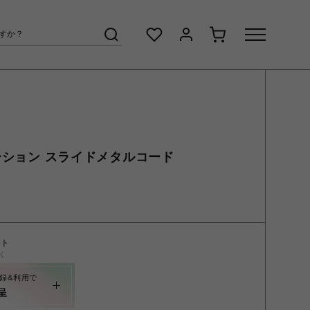
ネーション スライドメタルコード
ント
く
録&利用で
呈