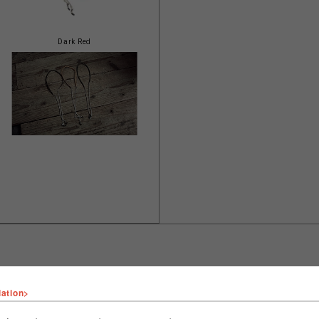
Dark Red
lation>
ショップ名
イワキ
店舗名
池袋PARCO