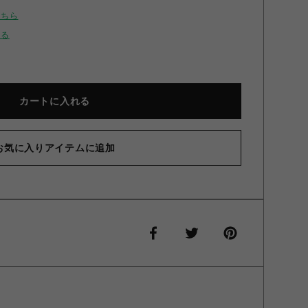
こちら
せる
カートに入れる
お気に入りアイテムに追加
ン スライドメタルコード Emboss Green ONESIZE