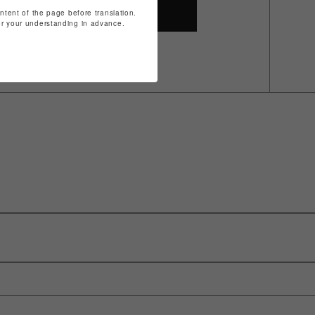
ontent of the page before translation.
SHOP TOP
for your understanding in advance.