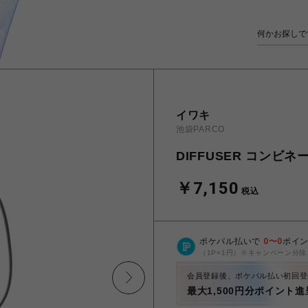
イワキ
池袋PARCO
DIFFUSER コンビ
￥7,150
税込
ポケパル払いで
0
〜
0
ポイ
（1P=1円）※キャンペーン分除
会員登録後、ポケパル払い初回登
最大1,500円分ポイント進