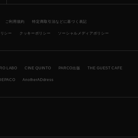
ご利用規約
特定商取引法などに基づく表記
ポリシー
クッキーポリシー
ソーシャルメディアポリシー
RO LABO
CINE QUINTO
PARCO出版
THE GUEST CAFE
DEPACO
AnotherADdress