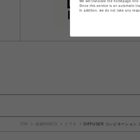
We will translate the homepage into 
Since this service is an automatic tr
In addition, we do not take any resp
TOP
池袋PARCO
イワキ
DIFFUSER コンビネーショ