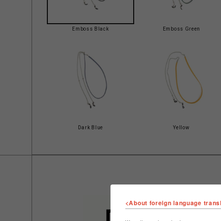
Emboss Black
Emboss Green
Dark Blue
Yellow
<About foreign language trans