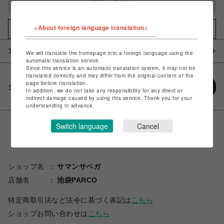
完売しました
<About foreign language translation>
お気に入りアイテムに追加
アイテム説明 / 素材
We will translate the homepage into a foreign language using the
automatic translation service.
Since this service is an automatic translation system, it may not be
translated correctly and may differ from the original content of the
page before translation.
シェアする
In addition, we do not take any responsibility for any direct or
indirect damage caused by using this service. Thank you for your
understanding in advance.
Switch language
Cancel
ショップ名
サマンサベガ
店舗名
池袋PARCO
特定商取引法など法令に基づく表記は
こちら
ショップお問い合わせは
こちら