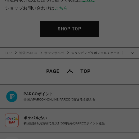
ショップお問い合わせは
こちら
SHOP TOP
TOP
池袋PARCO
サマンサベガ
スタンピングリボンマルチケース【ホ
…
ワイト】
PARCOポイント
全国のPARCOやONLINE PARCOで貯まる＆使える
ポケパル払い
初回登録＆お買物で最大1,500円分のPARCOポイント進呈