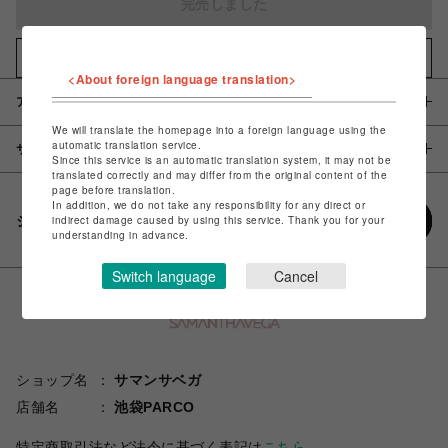
完売しました
お気に入りアイテムに追加
<About foreign language translation>
アイテム説明 / 素材
We will translate the homepage into a foreign language using the
automatic translation service.
サイズ
Since this service is an automatic translation system, it may not be
translated correctly and may differ from the original content of the
page before translation.
In addition, we do not take any responsibility for any direct or
シェアする
indirect damage caused by using this service. Thank you for your
understanding in advance.
Switch language
Cancel
ショップ名
サマンサベガ
店舗名
池袋PARCO
特定商取引法など法令に基づく表記は
こちら