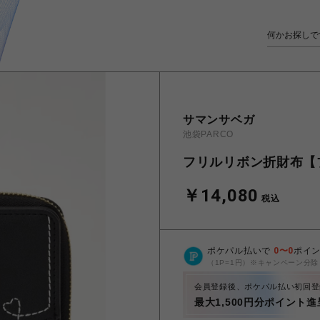
サマンサベガ
池袋PARCO
フリルリボン折財布【
￥14,080
税込
ポケパル払いで
0
〜
0
ポイ
（1P=1円）※キャンペーン分除
会員登録後、ポケパル払い初回登
最大1,500円分ポイント進