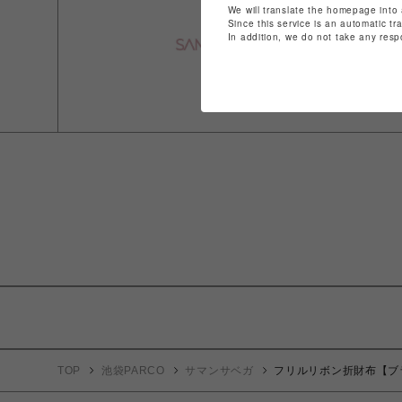
We will translate the homepage into 
Since this service is an automatic tr
In addition, we do not take any resp
TOP
池袋PARCO
サマンサベガ
フリルリボン折財布【ブ