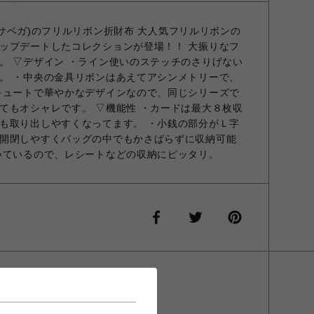
マンサベガ)のフリルリボン折財布 大人気フリルリボンの
ップデートしたコレクションが登場！！ 大振りなフ
。 ▽デザイン ・ライン使いのステッチのさりげない
。 ・中央の金具リボンはあえてアシンメトリーで、
キュートで華やかなデザインなので、同じシリーズで
てもオシャレです。 ▽機能性 ・カードは最大８枚収
も取り出しやすくなってます。 ・小銭の部分がＬ字
開閉しやすくバッグの中でもかさばらずに収納可能
いているので、レシートなどの収納にピッタリ。