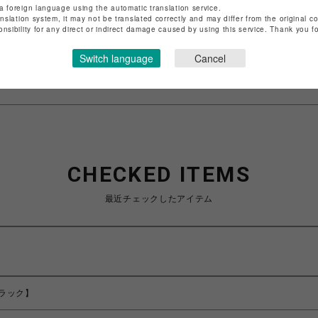
ショップ名
サマンサベガ
a foreign language using the automatic translation service.
anslation system, it may not be translated correctly and may differ from the original c
店舗名
池袋PARCO
onsibility for any direct or indirect damage caused by using this service. Thank you 
特定商取引法など法令に基づく表記は
こちら
Switch language
Cancel
ショップお問い合わせは
こちら
CHECKED ITEMS
最近チェックしたアイテム
ラック】