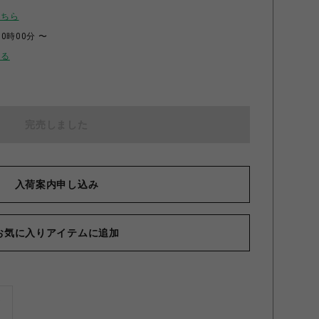
こちら
00時00分 〜
せる
完売しました
入荷案内申し込み
お気に入りアイテムに追加
ズ