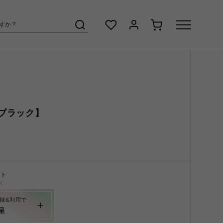
ブラック】
ント
く
録&利用で
呈