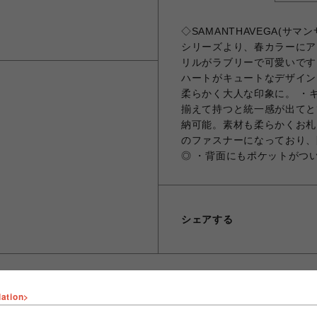
◇SAMANTHAVEGA(サ
シリーズより、春カラーにア
リルがラブリーで可愛いです
ハートがキュートなデザイン
柔らかく大人な印象に。 ・
揃えて持つと統一感が出てと
納可能。素材も柔らかくお札
のファスナーになっており、
◎ ・背面にもポケットがつ
シェアする
lation>