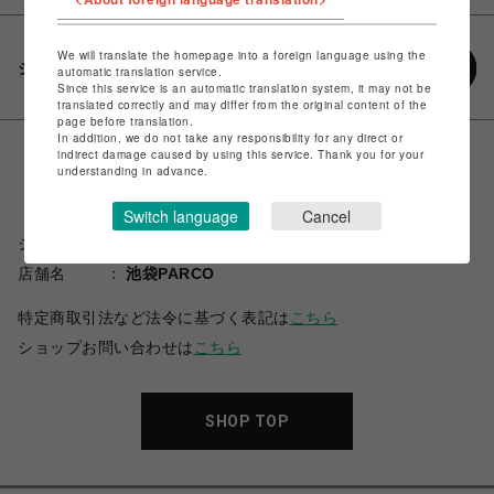
We will translate the homepage into a foreign language using the
シェアする
automatic translation service.
Since this service is an automatic translation system, it may not be
translated correctly and may differ from the original content of the
page before translation.
In addition, we do not take any responsibility for any direct or
indirect damage caused by using this service. Thank you for your
understanding in advance.
Switch language
Cancel
ショップ名
サマンサベガ
店舗名
池袋PARCO
特定商取引法など法令に基づく表記は
こちら
ショップお問い合わせは
こちら
SHOP TOP