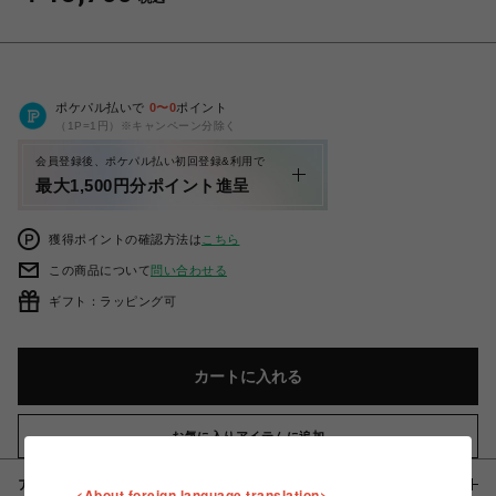
ポケパル払いで
0
〜
0
ポイント
（1P=1円）※キャンペーン分除く
会員登録後、ポケパル払い初回登録&利用で
最大1,500円分ポイント進呈
獲得ポイントの確認方法は
こちら
この商品について
問い合わせる
ギフト：ラッピング可
カートに入れる
お気に入りアイテムに追加
アイテム説明 / 素材
<About foreign language translation>