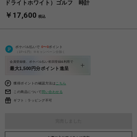
ドライトホワイト）ゴルフ 時計
￥17,600
税込
ポケパル払いで
0
〜
0
ポイント
（1P=1円）※キャンペーン分除く
会員登録後、ポケパル払い初回登録&利用で
最大1,500円分ポイント進呈
獲得ポイントの確認方法は
こちら
この商品について
問い合わせる
ギフト：ラッピング不可
完売しました