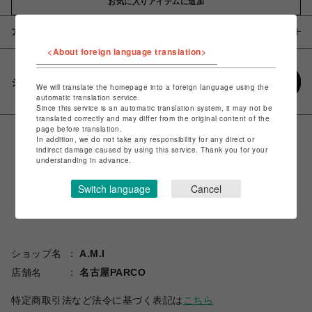
お気に入りアイテムに追加
アイテム説明 / 素材
<About foreign language translation>
シェアする
We will translate the homepage into a foreign language using the
automatic translation service.
Since this service is an automatic translation system, it may not be
translated correctly and may differ from the original content of the
page before translation.
In addition, we do not take any responsibility for any direct or
indirect damage caused by using this service. Thank you for your
understanding in advance.
Switch language
Cancel
ショップ名
A.M.I
店舗名
名古屋PARCO
特定商取引法など法令に基づく表記は
こちら