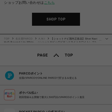
ショップお問い合わせは
こちら
SHOP TOP
TOP
名古屋PARCO
A.M.I
【ショットナビ国内正規品】Shot Navi
…
HuG Beyond Lite White （ショットナビハグビヨンドライトホワイト）ゴル
フ 時計
PARCOポイント
全国のPARCOやONLINE PARCOで貯まる＆使える
ポケパル払い
初回登録＆お買物で最大1,500円分のPARCOポイント進呈
POCKET PARCO（公式アプリ）