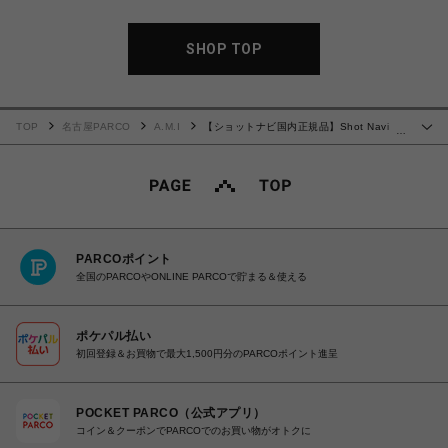
SHOP TOP
TOP
名古屋PARCO
A.M.I
【ショットナビ国内正規品】Shot Navi
…
Crest White Rose Gold ゴルフ 時計
PARCOポイント
全国のPARCOやONLINE PARCOで貯まる＆使える
ポケパル払い
初回登録＆お買物で最大1,500円分のPARCOポイント進呈
POCKET PARCO（公式アプリ）
コイン＆クーポンでPARCOでのお買い物がオトクに