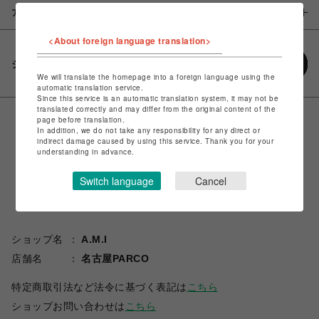
アイテム説明 / 素材
<About foreign language translation>
シェアする
We will translate the homepage into a foreign language using the
automatic translation service.
Since this service is an automatic translation system, it may not be
translated correctly and may differ from the original content of the
page before translation.
In addition, we do not take any responsibility for any direct or
indirect damage caused by using this service. Thank you for your
understanding in advance.
Switch language
Cancel
ショップ名
A.M.I
店舗名
名古屋PARCO
特定商取引法など法令に基づく表記は
こちら
ショップお問い合わせは
こちら