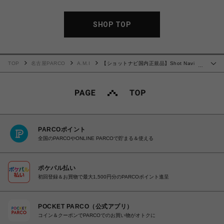
SHOP TOP
TOP
名古屋PARCO
A.M.I
【ショットナビ国内正規品】Shot Navi
…
Crest Rose Gold ゴルフ 時計
PARCOポイント
全国のPARCOやONLINE PARCOで貯まる＆使える
ポケパル払い
初回登録＆お買物で最大1,500円分のPARCOポイント進呈
POCKET PARCO（公式アプリ）
コイン＆クーポンでPARCOでのお買い物がオトクに