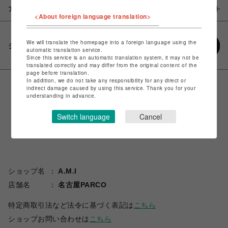
アイテム説明 / 素材
<About foreign language translation>
We will translate the homepage into a foreign language using the
シェアする
automatic translation service.
Since this service is an automatic translation system, it may not be
translated correctly and may differ from the original content of the
page before translation.
In addition, we do not take any responsibility for any direct or
indirect damage caused by using this service. Thank you for your
understanding in advance.
Switch language
Cancel
ショップ名
A.M.I
店舗名
名古屋PARCO
特定商取引法など法令に基づく表記は
こちら
ショップお問い合わせは
こちら