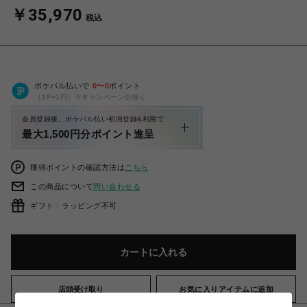
￥35,970
税込
ポケパル払いで
0
〜
0
ポイント
（1P=1円）※キャンペーン分除く
会員登録後、ポケパル払い初回登録&利用で
最大1,500円分ポイント進呈
獲得ポイントの確認方法は
こちら
この商品について
問い合わせる
ギフト：ラッピング不可
カートに入れる
店頭受け取り
お気に入りアイテムに追加