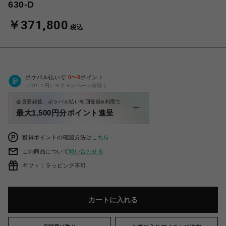
630-D
￥371,800
税込
ポケパル払いで
0
〜
0
ポイント
（1P=1円）※キャンペーン分除く
会員登録後、ポケパル払い初回登録&利用で
最大1,500円分ポイント進呈
獲得ポイントの確認方法は
こちら
この商品について
問い合わせる
ギフト：ラッピング不可
カートに入れる