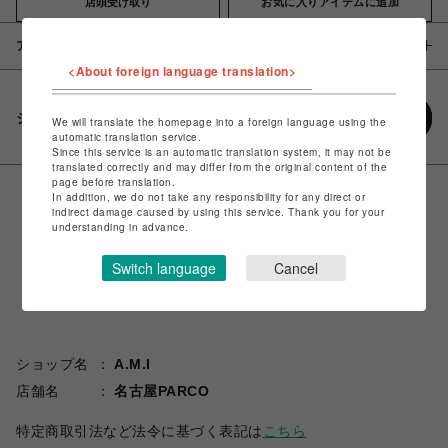
店頭受け取り
お気に入りアイテムに追加
アイテム説明 / 素材
<About foreign language translation>
シェアする
We will translate the homepage into a foreign language using the
automatic translation service.
Since this service is an automatic translation system, it may not be
translated correctly and may differ from the original content of the
page before translation.
In addition, we do not take any responsibility for any direct or
indirect damage caused by using this service. Thank you for your
understanding in advance.
Switch language
Cancel
ショップ名
A.M.I
店舗名
名古屋PARCO
特定商取引法など法令に基づく表記は
こちら