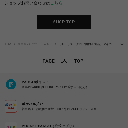
ショップお問い合わせは
こちら
SHOP TOP
TOP
名古屋PARCO
A.M.I
【モーリスラクロア国内正規品】アイコン
…
ベンチュラ― 38mm ストラップセット AI6057-SSL5F-630-D
PARCOポイント
全国のPARCOやONLINE PARCOで貯まる＆使える
ポケパル払い
初回登録＆お買物で最大1,500円分のPARCOポイント進呈
POCKET PARCO（公式アプリ）