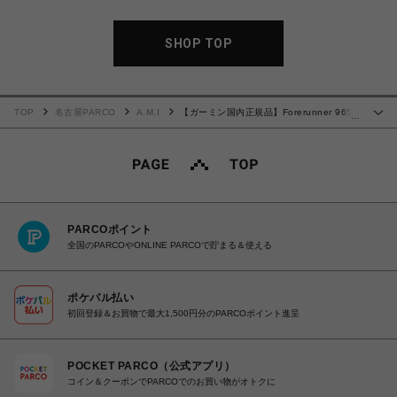
SHOP TOP
TOP
名古屋PARCO
A.M.I
【ガーミン国内正規品】Forerunner 965
…
Amp Yellow 010-02809-62
PARCOポイント
全国のPARCOやONLINE PARCOで貯まる＆使える
ポケパル払い
初回登録＆お買物で最大1,500円分のPARCOポイント進呈
POCKET PARCO（公式アプリ）
コイン＆クーポンでPARCOでのお買い物がオトクに