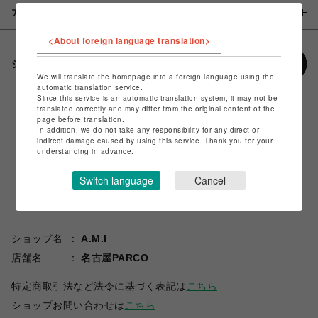
アイテム説明 / 素材
<About foreign language translation>
シェアする
We will translate the homepage into a foreign language using the
automatic translation service.
Since this service is an automatic translation system, it may not be
translated correctly and may differ from the original content of the
page before translation.
In addition, we do not take any responsibility for any direct or
indirect damage caused by using this service. Thank you for your
understanding in advance.
Switch language
Cancel
ショップ名
A.M.I
店舗名
名古屋PARCO
特定商取引法など法令に基づく表記は
こちら
ショップお問い合わせは
こちら