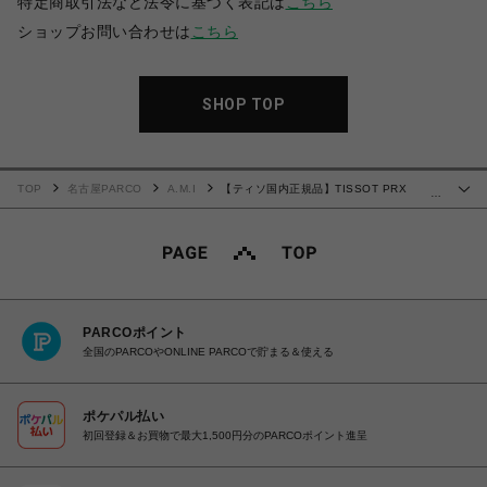
特定商取引法など法令に基づく表記は
こちら
ショップお問い合わせは
こちら
SHOP TOP
TOP
名古屋PARCO
A.M.I
【ティソ国内正規品】TISSOT PRX
…
T137.410.11.031.00
PARCOポイント
全国のPARCOやONLINE PARCOで貯まる＆使える
ポケパル払い
初回登録＆お買物で最大1,500円分のPARCOポイント進呈