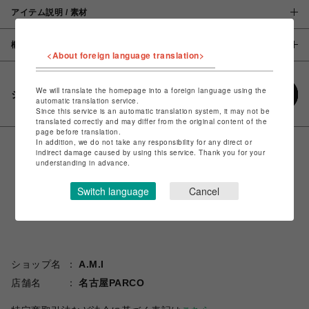
アイテム説明 / 素材
概要
<About foreign language translation>
We will translate the homepage into a foreign language using the
シェアする
automatic translation service.
Since this service is an automatic translation system, it may not be
translated correctly and may differ from the original content of the
page before translation.
In addition, we do not take any responsibility for any direct or
indirect damage caused by using this service. Thank you for your
understanding in advance.
Switch language
Cancel
ショップ名
A.M.I
店舗名
名古屋PARCO