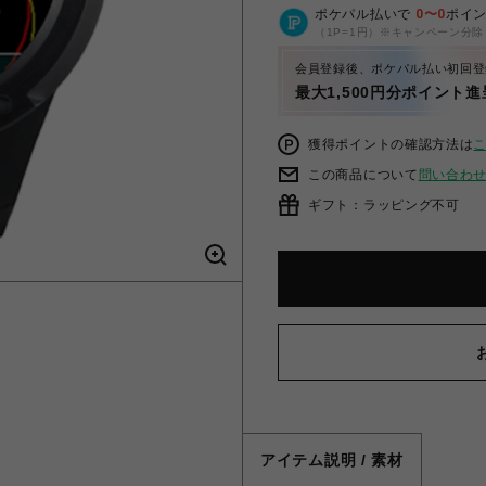
ポケパル払いで
0
〜
0
ポイ
（1P=1円）※キャンペーン分除
会員登録後、ポケパル払い初回登
最大1,500円分ポイント進
獲得ポイントの確認方法は
この商品について
問い合わ
ギフト：ラッピング不可
アイテム説明 / 素材