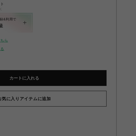
ント
く
録&利用で
呈
こちら
せる
カートに入れる
お気に入りアイテムに追加