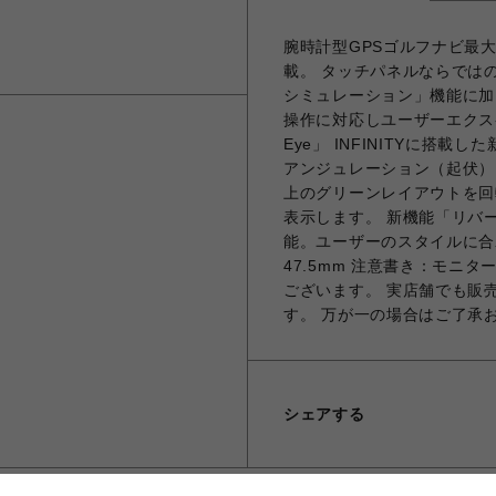
腕時計型GPSゴルフナビ最
載。 タッチパネルならでは
シミュレーション」機能に加
操作に対応しユーザーエクスペリ
Eye」 INFINITYに搭載
アンジュレーション（起伏）
上のグリーンレイアウトを回
表示します。 新機能「リバ
能。ユーザーのスタイルに合
47.5mm 注意書き：モニ
ございます。 実店舗でも販
す。 万が一の場合はご了承
シェアする