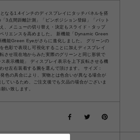
大となる1.4インチのディスプレイにタッチパネルを搭
の「3点間距離計測」「ピンポジション登録」「パット
え、メニューの切り替え・決定もスライド・タップ
エンスを高めました。 新機能「Dynamic Green
した新機能Green Eyeがさらに進化しました。 グリーンの
を色彩で表現し可視化することに加えディスプレイ
転させ現在地からみた実際のグリーンと同じ形状で
ース表示機能」 ディスプレイ表示を上下反転させる機
わせ左右装着する腕を選んで頂けます。 サイズ：
ター発色の具合により、実物とは色合いが異なる場合が
売しているため、ご注文後でも欠品の場合がございま
お願い致します。