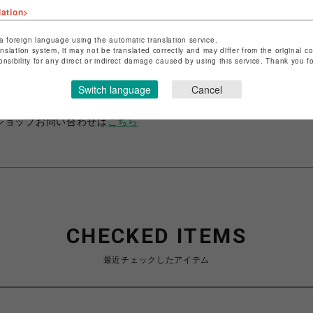
lation>
a foreign language using the automatic translation service.
anslation system, it may not be translated correctly and may differ from the original c
ショップ名
A.M.I
onsibility for any direct or indirect damage caused by using this service. Thank you 
店舗名
名古屋PARCO
Switch language
Cancel
特定商取引法など法令に基づく表記は
こちら
ショップお問い合わせは
こちら
CHECKED ITEMS
最近チェックしたアイテム