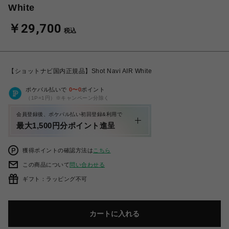
White
￥29,700
税込
【ショットナビ国内正規品】Shot Navi AIR White
ポケパル払いで
0
〜
0
ポイント
（1P=1円）※キャンペーン分除く
会員登録後、ポケパル払い初回登録&利用で
最大1,500円分ポイント進呈
獲得ポイントの確認方法は
こちら
この商品について
問い合わせる
ギフト：ラッピング不可
カートに入れる