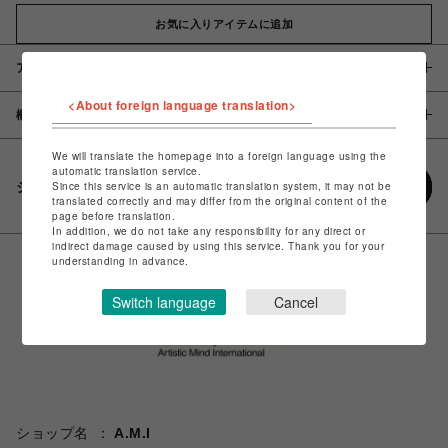
お気に入りアイテムに追加
アイテム説明 / 素材
<About foreign language translation>
概要
We will translate the homepage into a foreign language using the
automatic translation service.
シェアする
Since this service is an automatic translation system, it may not be
translated correctly and may differ from the original content of the
page before translation.
In addition, we do not take any responsibility for any direct or
indirect damage caused by using this service. Thank you for your
understanding in advance.
Switch language
Cancel
ショップ名
A.M.I