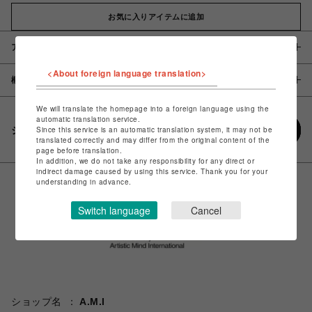
お気に入りアイテムに追加
アイテム説明 / 素材
<About foreign language translation>
概要
We will translate the homepage into a foreign language using the
automatic translation service.
シェアする
Since this service is an automatic translation system, it may not be
translated correctly and may differ from the original content of the
page before translation.
In addition, we do not take any responsibility for any direct or
indirect damage caused by using this service. Thank you for your
understanding in advance.
Switch language
Cancel
ショップ名
A.M.I