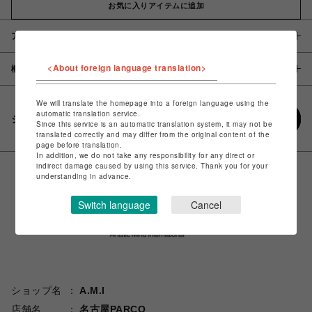
お気に入りアイテムに追加
アイテム説明 / 素材
<About foreign language translation>
概要
We will translate the homepage into a foreign language using the
automatic translation service.
シェアする
Since this service is an automatic translation system, it may not be
translated correctly and may differ from the original content of the
page before translation.
In addition, we do not take any responsibility for any direct or
indirect damage caused by using this service. Thank you for your
understanding in advance.
Switch language
Cancel
ショップ名
A.M.I
店舗名
名古屋PARCO