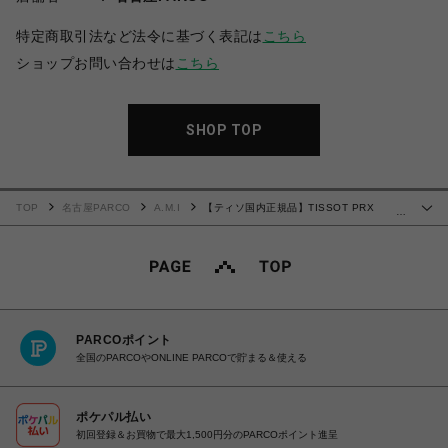
特定商取引法など法令に基づく表記は
こちら
ショップお問い合わせは
こちら
SHOP TOP
TOP
名古屋PARCO
A.M.I
【ティソ国内正規品】TISSOT PRX
…
T137.210.11.081.00
PARCOポイント
全国のPARCOやONLINE PARCOで貯まる＆使える
ポケパル払い
初回登録＆お買物で最大1,500円分のPARCOポイント進呈