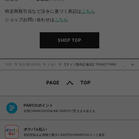
特定商取引法など法令に基づく表記は
こちら
ショップお問い合わせは
こちら
SHOP TOP
TOP
名古屋PARCO
A.M.I
【ティソ国内正規品】TISSOT PRX
…
T137.427.11.011.00
PARCOポイント
全国のPARCOやONLINE PARCOで貯まる＆使える
ポケパル払い
初回登録＆お買物で最大1,500円分のPARCOポイント進呈