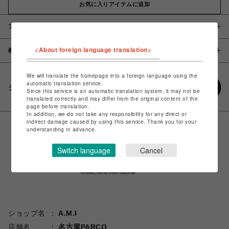
お気に入りアイテムに追加
アイテム説明 / 素材
<About foreign language translation>
概要
We will translate the homepage into a foreign language using the
automatic translation service.
シェアする
Since this service is an automatic translation system, it may not be
translated correctly and may differ from the original content of the
page before translation.
In addition, we do not take any responsibility for any direct or
indirect damage caused by using this service. Thank you for your
understanding in advance.
Switch language
Cancel
ショップ名
A.M.I
店舗名
名古屋PARCO