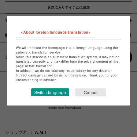
お気に入りアイテムに追加
アイテム説明 / 素材
<About foreign language translation>
概要
We will translate the homepage into a foreign language using the
automatic translation service.
シェアする
Since this service is an automatic translation system, it may not be
translated correctly and may differ from the original content of the
page before translation.
In addition, we do not take any responsibility for any direct or
indirect damage caused by using this service. Thank you for your
understanding in advance.
Switch language
Cancel
ショップ名
A.M.I