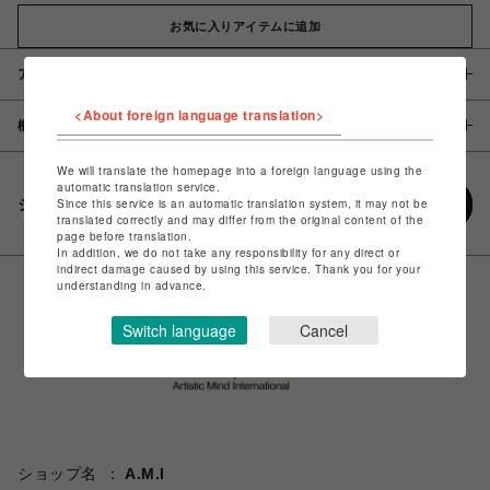
お気に入りアイテムに追加
アイテム説明 / 素材
<About foreign language translation>
概要
We will translate the homepage into a foreign language using the
automatic translation service.
シェアする
Since this service is an automatic translation system, it may not be
translated correctly and may differ from the original content of the
page before translation.
In addition, we do not take any responsibility for any direct or
indirect damage caused by using this service. Thank you for your
understanding in advance.
Switch language
Cancel
ショップ名
A.M.I