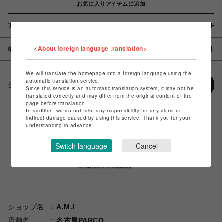
お気に入りアイテムに追加
アイテム説明 / 素材
<About foreign language translation>
概要
We will translate the homepage into a foreign language using the
automatic translation service.
シェアする
Since this service is an automatic translation system, it may not be
translated correctly and may differ from the original content of the
page before translation.
In addition, we do not take any responsibility for any direct or
indirect damage caused by using this service. Thank you for your
understanding in advance.
Switch language
Cancel
ショップ名
A.M.I
店舗名
名古屋PARCO