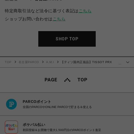
特定商取引法など法令に基づく表記は
こちら
ショップお問い合わせは
こちら
SHOP TOP
TOP
名古屋PARCO
A.M.I
【ティソ国内正規品】TISSOT PRX
…
T137.207.11.351.00
PARCOポイント
全国のPARCOやONLINE PARCOで貯まる＆使える
ポケパル払い
初回登録＆お買物で最大1,500円分のPARCOポイント進呈