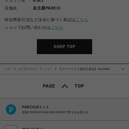
ショップ名
A.M.I
店舗名
名古屋PARCO
特定商取引法など法令に基づく表記は
こちら
ショップお問い合わせは
こちら
SHOP TOP
TOP
名古屋PARCO
A.M.I
【ファーウェイ国内正規品】HUAWEI
…
WATCH GT 4 46mm /ブラウン PNXB19-BRW
PARCOポイント
全国のPARCOやONLINE PARCOで貯まる＆使える