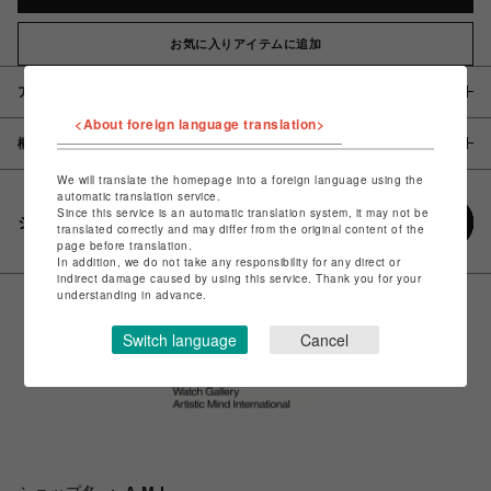
お気に入りアイテムに追加
アイテム説明 / 素材
<About foreign language translation>
概要
We will translate the homepage into a foreign language using the
automatic translation service.
Since this service is an automatic translation system, it may not be
シェアする
translated correctly and may differ from the original content of the
page before translation.
In addition, we do not take any responsibility for any direct or
indirect damage caused by using this service. Thank you for your
understanding in advance.
Switch language
Cancel