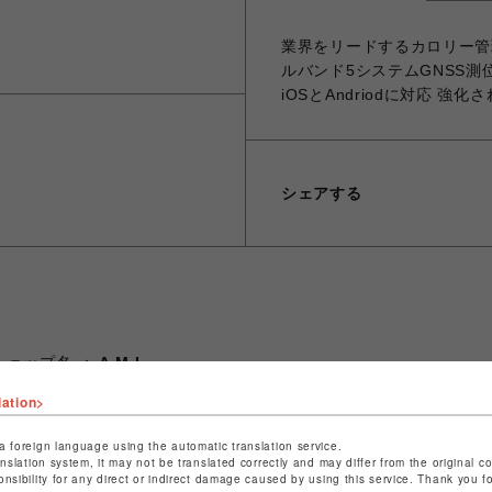
業界をリードするカロリー管
ルバンド5システムGNSS測
iOSとAndriodに対応 強
シェアする
ショップ名
A.M.I
店舗名
名古屋PARCO
lation>
特定商取引法など法令に基づく表記は
こちら
a foreign language using the automatic translation service.
anslation system, it may not be translated correctly and may differ from the original c
ショップお問い合わせは
こちら
onsibility for any direct or indirect damage caused by using this service. Thank you 