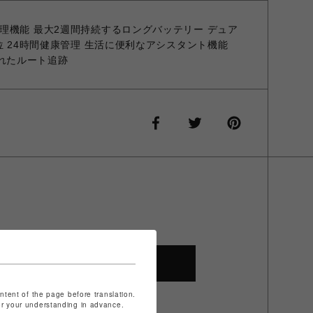
理機能 最大2週間持続するロングバッテリー デュア
位 24時間健康管理 生活に便利なアシスタント機能
化されたルート追跡
SHOP TOP
ontent of the page before translation.
for your understanding in advance.