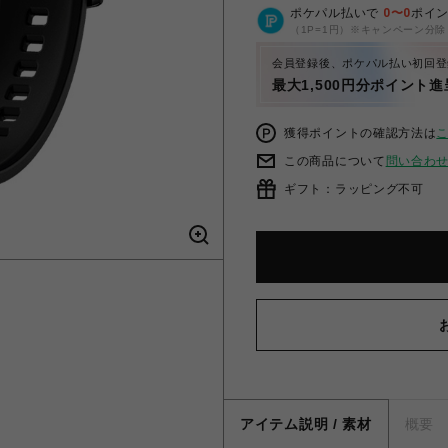
ポケパル払いで
0
〜
0
ポイ
（1P=1円）※キャンペーン分除
会員登録後、ポケパル払い初回登
最大1,500円分ポイント進
獲得ポイントの確認方法は
この商品について
問い合わ
ギフト：ラッピング不可
アイテム説明 / 素材
概要