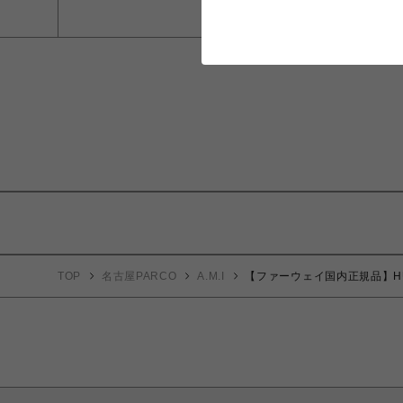
TOP
名古屋PARCO
A.M.I
【ファーウェイ国内正規品】HUAWE