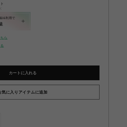
ント
く
録&利用で
呈
こちら
せる
カートに入れる
お気に入りアイテムに追加